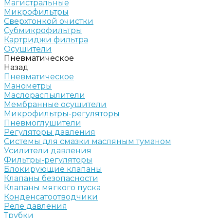
Магистральные
Микрофильтры
Сверхтонкой очистки
Субмикрофильтры
Картриджи фильтра
Осушители
Пневматическое
Назад
Пневматическое
Манометры
Маслораспылители
Мембранные осушители
Микрофильтры-регуляторы
Пневмоглушители
Регуляторы давления
Системы для смазки масляным туманом
Усилители давления
Фильтры-регуляторы
Блокирующие клапаны
Клапаны безопасности
Клапаны мягкого пуска
Конденсатоотводчики
Реле давления
Трубки