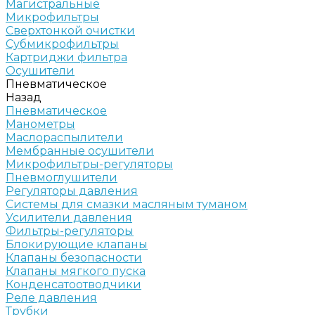
Магистральные
Микрофильтры
Сверхтонкой очистки
Субмикрофильтры
Картриджи фильтра
Осушители
Пневматическое
Назад
Пневматическое
Манометры
Маслораспылители
Мембранные осушители
Микрофильтры-регуляторы
Пневмоглушители
Регуляторы давления
Системы для смазки масляным туманом
Усилители давления
Фильтры-регуляторы
Блокирующие клапаны
Клапаны безопасности
Клапаны мягкого пуска
Конденсатоотводчики
Реле давления
Трубки