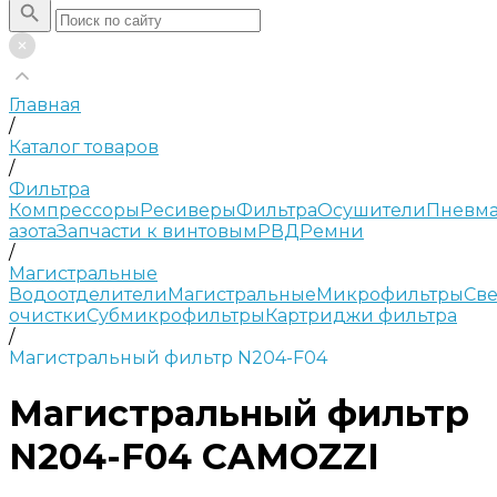
Главная
/
Каталог товаров
/
Фильтра
Компрессоры
Ресиверы
Фильтра
Осушители
Пневма
азота
Запчасти к винтовым
РВД
Ремни
/
Магистральные
Водоотделители
Магистральные
Микрофильтры
Све
очистки
Субмикрофильтры
Картриджи фильтра
/
Магистральный фильтр N204-F04
Магистральный фильтр
N204-F04 CAMOZZI