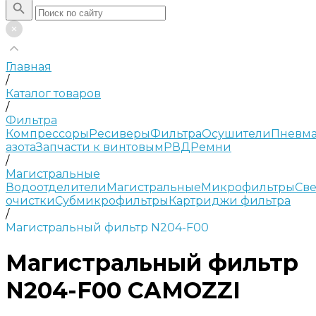
Главная
/
Каталог товаров
/
Фильтра
Компрессоры
Ресиверы
Фильтра
Осушители
Пневма
азота
Запчасти к винтовым
РВД
Ремни
/
Магистральные
Водоотделители
Магистральные
Микрофильтры
Све
очистки
Субмикрофильтры
Картриджи фильтра
/
Магистральный фильтр N204-F00
Магистральный фильтр
N204-F00 CAMOZZI