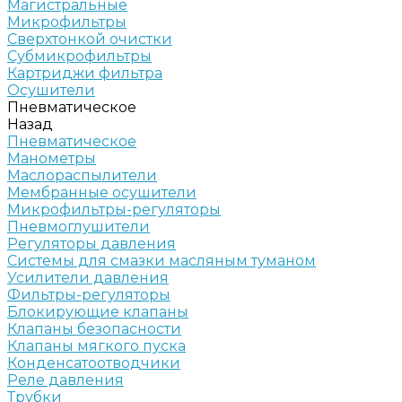
Магистральные
Микрофильтры
Сверхтонкой очистки
Субмикрофильтры
Картриджи фильтра
Осушители
Пневматическое
Назад
Пневматическое
Манометры
Маслораспылители
Мембранные осушители
Микрофильтры-регуляторы
Пневмоглушители
Регуляторы давления
Системы для смазки масляным туманом
Усилители давления
Фильтры-регуляторы
Блокирующие клапаны
Клапаны безопасности
Клапаны мягкого пуска
Конденсатоотводчики
Реле давления
Трубки