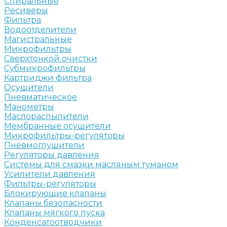
Спиральные
Ресиверы
Фильтра
Водоотделители
Магистральные
Микрофильтры
Сверхтонкой очистки
Субмикрофильтры
Картриджи фильтра
Осушители
Пневматическое
Манометры
Маслораспылители
Мембранные осушители
Микрофильтры-регуляторы
Пневмоглушители
Регуляторы давления
Системы для смазки масляным туманом
Усилители давления
Фильтры-регуляторы
Блокирующие клапаны
Клапаны безопасности
Клапаны мягкого пуска
Конденсатоотводчики