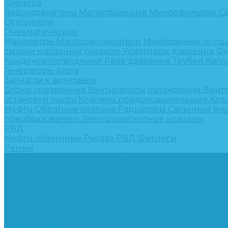
Фильтра
Водоотделители
Магистральные
Микрофильтры
С
Осушители
Пневматическое
Манометры
Маслораспылители
Мембранные осуш
смазки масляным туманом
Усилители давления
Фи
Конденсатоотводчики
Реле давления
Трубки
Кату
Генераторы азота
Запчасти к винтовым
Блоки управления
Вентиляторы охлаждения
Винт
остановки масла
Клапаны предохранительные
Кла
Муфты
Обратные клапана
Радиаторы
Сальники ви
преобразователи
Электромагнитные клапаны
РВД
Муфты обжимные
Рукава РВД
Фитинги
Ремни
Ремонт винтовых компрессоров
Опросные листы
Контакты
...
Компрессорное оборудование
Компрессоры
Винтовые
Спиральные