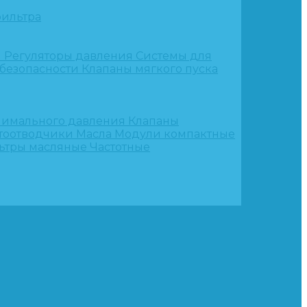
ильтра
и
Регуляторы давления
Системы для
 безопасности
Клапаны мягкого пуска
нимального давления
Клапаны
тоотводчики
Масла
Модули компактные
ьтры масляные
Частотные