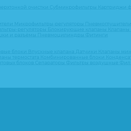
верхтонкой очистки
Субмикрофильтры
Картриджи ф
ители
Микрофильтры-регуляторы
Пневмоглушител
льтры-регуляторы
Блокирующие клапаны
Клапаны
шки и разъёмы
Пневмоцилиндры
Фитинги
овые блоки
Впускные клапана
Датчики
Клапаны ми
паны термостата
Комбинированные блоки
Конденса
нтовых блоков
Сепараторы
Фильтры воздушные
Фил