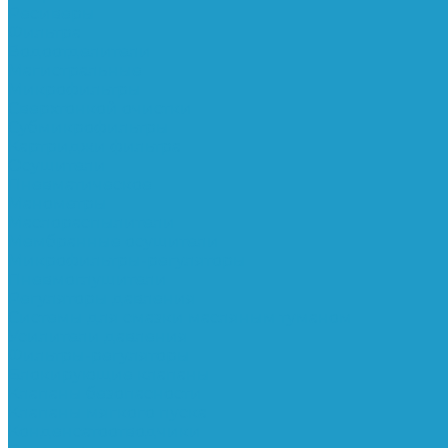
Ресиверы
Фильтра
Водоотделители
Магистральные
Микрофильтры
Сверхтонкой очистки
Субмикрофильтры
Картриджи фильтра
Осушители
Пневматическое
Манометры
Маслораспылители
Мембранные осушители
Микрофильтры-регуляторы
Пневмоглушители
Регуляторы давления
Системы для смазки масляным туманом
Усилители давления
Фильтры-регуляторы
Блокирующие клапаны
Клапаны безопасности
Клапаны мягкого пуска
Конденсатоотводчики