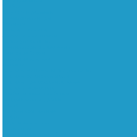
Реле давления
Трубки
Катушки и разъёмы
Пневмоцилиндры
Фитинги
Генераторы азота
Запчасти к винтовым
Блоки управления
Вентиляторы охлаждения
Винтовые блоки
Впускные клапана
Датчики
Клапаны минимального давления
Клапаны остановки масла
Клапаны предохранительные
Клапаны термостата
Комбинированные блоки
Конденсатоотводчики
Масла
Модули компактные
Муфты
Обратные клапана
Радиаторы
Сальники винтовых блоков