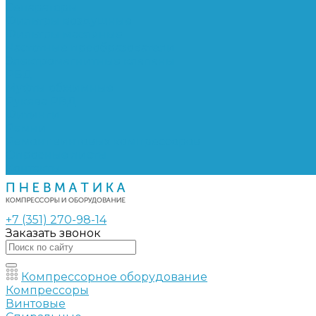
Сепараторы
Фильтры воздушные
Фильтры масляные
Частотные преобразователи
Электромагнитные клапаны
РВД
Муфты обжимные
Рукава РВД
Фитинги
Ремни
Ремонт винтовых компрессоров
Опросные листы
Контакты
+7 (351) 270-98-14
Заказать звонок
Компрессорное оборудование
Компрессоры
Винтовые