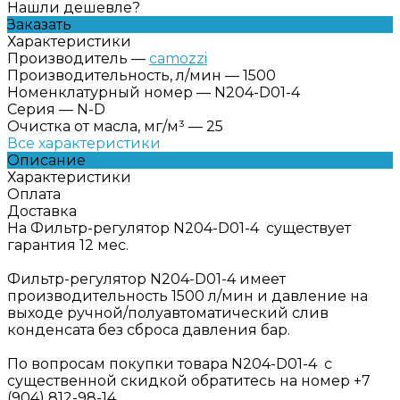
Нашли дешевле?
Заказать
Характеристики
Производитель
—
camozzi
Производительность, л/мин
—
1500
Номенклатурный номер
—
N204-D01-4
Серия
—
N-D
Очистка от масла, мг/м³
—
25
Все характеристики
Описание
Характеристики
Оплата
Доставка
На Фильтр-регулятор N204-D01-4 существует
гарантия 12 мес.
Фильтр-регулятор N204-D01-4 имеет
производительность 1500 л/мин и давление на
выходе ручной/полуавтоматический слив
конденсата без сброса давления бар.
По вопросам покупки товара N204-D01-4 с
существенной скидкой обратитесь на номер +7
(904) 812-98-14.