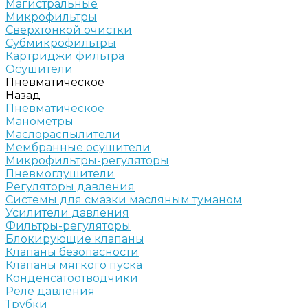
Магистральные
Микрофильтры
Сверхтонкой очистки
Субмикрофильтры
Картриджи фильтра
Осушители
Пневматическое
Назад
Пневматическое
Манометры
Маслораспылители
Мембранные осушители
Микрофильтры-регуляторы
Пневмоглушители
Регуляторы давления
Системы для смазки масляным туманом
Усилители давления
Фильтры-регуляторы
Блокирующие клапаны
Клапаны безопасности
Клапаны мягкого пуска
Конденсатоотводчики
Реле давления
Трубки