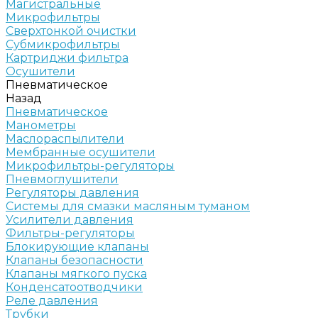
Магистральные
Микрофильтры
Сверхтонкой очистки
Субмикрофильтры
Картриджи фильтра
Осушители
Пневматическое
Назад
Пневматическое
Манометры
Маслораспылители
Мембранные осушители
Микрофильтры-регуляторы
Пневмоглушители
Регуляторы давления
Системы для смазки масляным туманом
Усилители давления
Фильтры-регуляторы
Блокирующие клапаны
Клапаны безопасности
Клапаны мягкого пуска
Конденсатоотводчики
Реле давления
Трубки