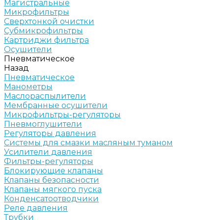
Магистральные
Микрофильтры
Сверхтонкой очистки
Субмикрофильтры
Картриджи фильтра
Осушители
Пневматическое
Назад
Пневматическое
Манометры
Маслораспылители
Мембранные осушители
Микрофильтры-регуляторы
Пневмоглушители
Регуляторы давления
Системы для смазки масляным туманом
Усилители давления
Фильтры-регуляторы
Блокирующие клапаны
Клапаны безопасности
Клапаны мягкого пуска
Конденсатоотводчики
Реле давления
Трубки