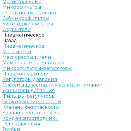
Магистральные
Микрофильтры
Сверхтонкой очистки
Субмикрофильтры
Картриджи фильтра
Осушители
Пневматическое
Назад
Пневматическое
Манометры
Маслораспылители
Мембранные осушители
Микрофильтры-регуляторы
Пневмоглушители
Регуляторы давления
Системы для смазки масляным туманом
Усилители давления
Фильтры-регуляторы
Блокирующие клапаны
Клапаны безопасности
Клапаны мягкого пуска
Конденсатоотводчики
Реле давления
Трубки