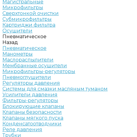
Магистральные
Микрофильтры
Сверхтонкой очистки
Субмикрофильтры
Картриджи фильтра
Осушители
Пневматическое
Назад
Пневматическое
Манометры
Маслораспылители
Мембранные осушители
Микрофильтры-регуляторы
Пневмоглушители
Регуляторы давления
Системы для смазки масляным туманом
Усилители давления
Фильтры-регуляторы
Блокирующие клапаны
Клапаны безопасности
Клапаны мягкого пуска
Конденсатоотводчики
Реле давления
Трубки