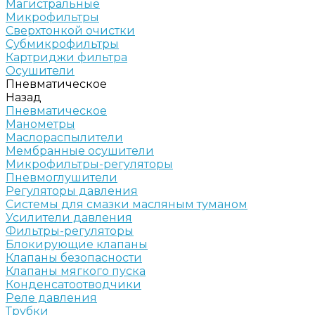
Магистральные
Микрофильтры
Сверхтонкой очистки
Субмикрофильтры
Картриджи фильтра
Осушители
Пневматическое
Назад
Пневматическое
Манометры
Маслораспылители
Мембранные осушители
Микрофильтры-регуляторы
Пневмоглушители
Регуляторы давления
Системы для смазки масляным туманом
Усилители давления
Фильтры-регуляторы
Блокирующие клапаны
Клапаны безопасности
Клапаны мягкого пуска
Конденсатоотводчики
Реле давления
Трубки