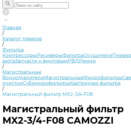
Главная
/
Каталог товаров
/
Фильтра
Компрессоры
Ресиверы
Фильтра
Осушители
Пневма
азота
Запчасти к винтовым
РВД
Ремни
/
Магистральные
Водоотделители
Магистральные
Микрофильтры
Све
очистки
Субмикрофильтры
Картриджи фильтра
/
Магистральный фильтр MX2-3/4-F08
Магистральный фильтр
MX2-3/4-F08 CAMOZZI