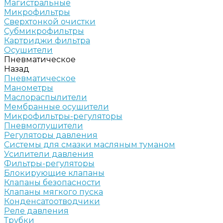
Магистральные
Микрофильтры
Сверхтонкой очистки
Субмикрофильтры
Картриджи фильтра
Осушители
Пневматическое
Назад
Пневматическое
Манометры
Маслораспылители
Мембранные осушители
Микрофильтры-регуляторы
Пневмоглушители
Регуляторы давления
Системы для смазки масляным туманом
Усилители давления
Фильтры-регуляторы
Блокирующие клапаны
Клапаны безопасности
Клапаны мягкого пуска
Конденсатоотводчики
Реле давления
Трубки