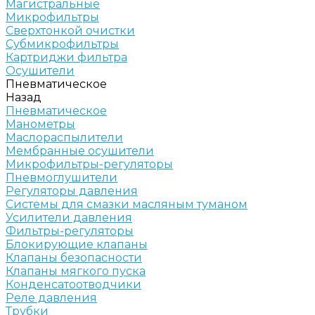
Магистральные
Микрофильтры
Сверхтонкой очистки
Субмикрофильтры
Картриджи фильтра
Осушители
Пневматическое
Назад
Пневматическое
Манометры
Маслораспылители
Мембранные осушители
Микрофильтры-регуляторы
Пневмоглушители
Регуляторы давления
Системы для смазки масляным туманом
Усилители давления
Фильтры-регуляторы
Блокирующие клапаны
Клапаны безопасности
Клапаны мягкого пуска
Конденсатоотводчики
Реле давления
Трубки