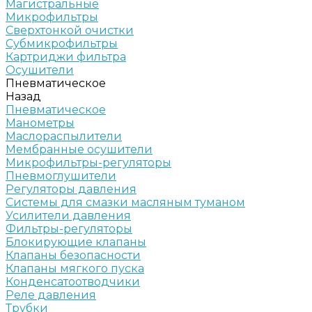
Магистральные
Микрофильтры
Сверхтонкой очистки
Субмикрофильтры
Картриджи фильтра
Осушители
Пневматическое
Назад
Пневматическое
Манометры
Маслораспылители
Мембранные осушители
Микрофильтры-регуляторы
Пневмоглушители
Регуляторы давления
Системы для смазки масляным туманом
Усилители давления
Фильтры-регуляторы
Блокирующие клапаны
Клапаны безопасности
Клапаны мягкого пуска
Конденсатоотводчики
Реле давления
Трубки