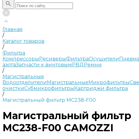
Главная
/
Каталог товаров
/
Фильтра
Компрессоры
Ресиверы
Фильтра
Осушители
Пневма
азота
Запчасти к винтовым
РВД
Ремни
/
Магистральные
Водоотделители
Магистральные
Микрофильтры
Све
очистки
Субмикрофильтры
Картриджи фильтра
/
Магистральный фильтр MC238-F00
Магистральный фильтр
MC238-F00 CAMOZZI