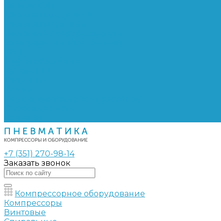
Сепараторы
Фильтры воздушные
Фильтры масляные
Частотные преобразователи
Электромагнитные клапаны
РВД
Муфты обжимные
Рукава РВД
Фитинги
Ремни
Ремонт винтовых компрессоров
Опросные листы
Контакты
+7 (351) 270-98-14
Заказать звонок
Компрессорное оборудование
Компрессоры
Винтовые