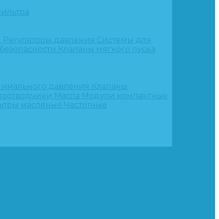
ильтра
и
Регуляторы давления
Системы для
 безопасности
Клапаны мягкого пуска
нимального давления
Клапаны
тоотводчики
Масла
Модули компактные
ьтры масляные
Частотные