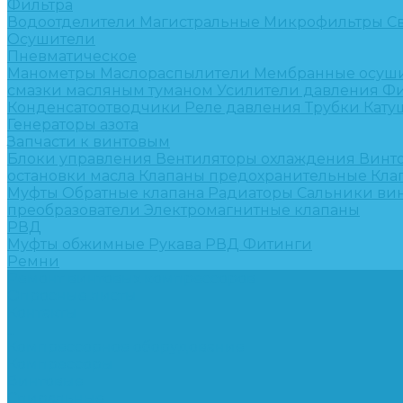
Фильтра
Водоотделители
Магистральные
Микрофильтры
С
Осушители
Пневматическое
Манометры
Маслораспылители
Мембранные осуш
смазки масляным туманом
Усилители давления
Фи
Конденсатоотводчики
Реле давления
Трубки
Кату
Генераторы азота
Запчасти к винтовым
Блоки управления
Вентиляторы охлаждения
Винт
остановки масла
Клапаны предохранительные
Кла
Муфты
Обратные клапана
Радиаторы
Сальники ви
преобразователи
Электромагнитные клапаны
РВД
Муфты обжимные
Рукава РВД
Фитинги
Ремни
Ремонт винтовых компрессоров
Опросные листы
Контакты
...
Компрессорное оборудование
Компрессоры
Винтовые
Спиральные