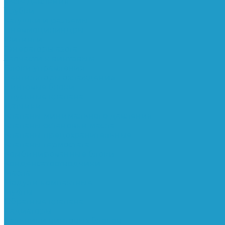
Реле давления
Трубки
Катушки и разъёмы
Пневмоцилиндры
Фитинги
Генераторы азота
Запчасти к винтовым
Блоки управления
Вентиляторы охлаждения
Винтовые блоки
Впускные клапана
Датчики
Клапаны минимального давления
Клапаны остановки масла
Клапаны предохранительные
Клапаны термостата
Комбинированные блоки
Конденсатоотводчики
Масла
Модули компактные
Муфты
Обратные клапана
Радиаторы
Сальники винтовых блоков