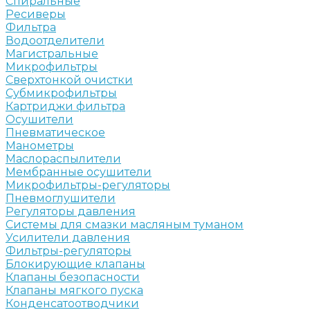
Спиральные
Ресиверы
Фильтра
Водоотделители
Магистральные
Микрофильтры
Сверхтонкой очистки
Субмикрофильтры
Картриджи фильтра
Осушители
Пневматическое
Манометры
Маслораспылители
Мембранные осушители
Микрофильтры-регуляторы
Пневмоглушители
Регуляторы давления
Системы для смазки масляным туманом
Усилители давления
Фильтры-регуляторы
Блокирующие клапаны
Клапаны безопасности
Клапаны мягкого пуска
Конденсатоотводчики