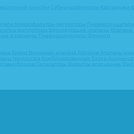
верхтонкой очистки
Субмикрофильтры
Картриджи ф
ители
Микрофильтры-регуляторы
Пневмоглушител
льтры-регуляторы
Блокирующие клапаны
Клапаны
шки и разъёмы
Пневмоцилиндры
Фитинги
овые блоки
Впускные клапана
Датчики
Клапаны ми
паны термостата
Комбинированные блоки
Конденса
нтовых блоков
Сепараторы
Фильтры воздушные
Фил