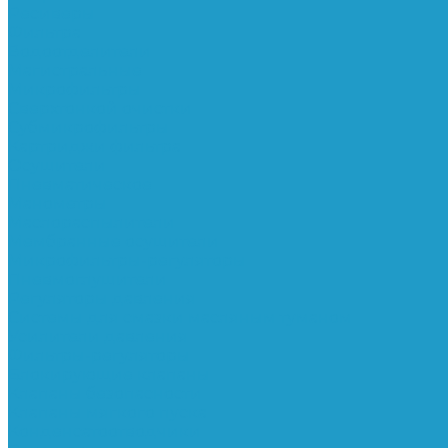
Ресиверы
Фильтра
Водоотделители
Магистральные
Микрофильтры
Сверхтонкой очистки
Субмикрофильтры
Картриджи фильтра
Осушители
Пневматическое
Манометры
Маслораспылители
Мембранные осушители
Микрофильтры-регуляторы
Пневмоглушители
Регуляторы давления
Системы для смазки масляным туманом
Усилители давления
Фильтры-регуляторы
Блокирующие клапаны
Клапаны безопасности
Клапаны мягкого пуска
Конденсатоотводчики