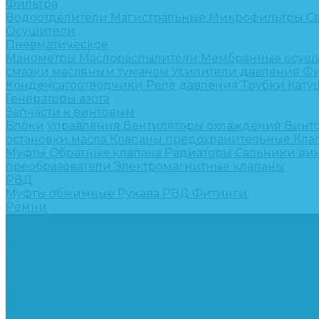
Фильтра
Водоотделители
Магистральные
Микрофильтры
С
Осушители
Пневматическое
Манометры
Маслораспылители
Мембранные осуш
смазки масляным туманом
Усилители давления
Фи
Конденсатоотводчики
Реле давления
Трубки
Кату
Генераторы азота
Запчасти к винтовым
Блоки управления
Вентиляторы охлаждения
Винт
остановки масла
Клапаны предохранительные
Кла
Муфты
Обратные клапана
Радиаторы
Сальники ви
преобразователи
Электромагнитные клапаны
РВД
Муфты обжимные
Рукава РВД
Фитинги
Ремни
Ремонт винтовых компрессоров
Опросные листы
Контакты
...
Компрессорное оборудование
Компрессоры
Винтовые
Спиральные