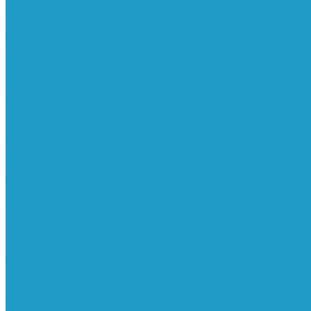
Ресиверы
Фильтра
Водоотделители
Магистральные
Микрофильтры
Сверхтонкой очистки
Субмикрофильтры
Картриджи фильтра
Осушители
Пневматическое
Манометры
Маслораспылители
Мембранные осушители
Микрофильтры-регуляторы
Пневмоглушители
Регуляторы давления
Системы для смазки масляным туманом
Усилители давления
Фильтры-регуляторы
Блокирующие клапаны
Клапаны безопасности
Клапаны мягкого пуска
Конденсатоотводчики