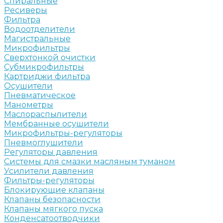
Спиральные
Ресиверы
Фильтра
Водоотделители
Магистральные
Микрофильтры
Сверхтонкой очистки
Субмикрофильтры
Картриджи фильтра
Осушители
Пневматическое
Манометры
Маслораспылители
Мембранные осушители
Микрофильтры-регуляторы
Пневмоглушители
Регуляторы давления
Системы для смазки масляным туманом
Усилители давления
Фильтры-регуляторы
Блокирующие клапаны
Клапаны безопасности
Клапаны мягкого пуска
Конденсатоотводчики