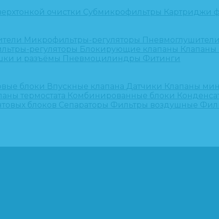
верхтонкой очистки
Субмикрофильтры
Картриджи ф
ители
Микрофильтры-регуляторы
Пневмоглушител
льтры-регуляторы
Блокирующие клапаны
Клапаны
шки и разъёмы
Пневмоцилиндры
Фитинги
овые блоки
Впускные клапана
Датчики
Клапаны ми
паны термостата
Комбинированные блоки
Конденса
нтовых блоков
Сепараторы
Фильтры воздушные
Фил