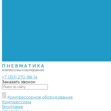
Сепараторы
Фильтры воздушные
Фильтры масляные
Частотные преобразователи
Электромагнитные клапаны
РВД
Муфты обжимные
Рукава РВД
Фитинги
Ремни
Ремонт винтовых компрессоров
Опросные листы
Контакты
+7 (351) 270-98-14
Заказать звонок
Компрессорное оборудование
Компрессоры
Винтовые