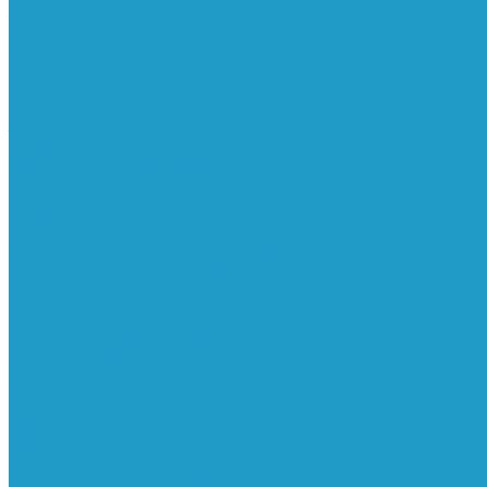
Реле давления
Трубки
Катушки и разъёмы
Пневмоцилиндры
Фитинги
Генераторы азота
Запчасти к винтовым
Блоки управления
Вентиляторы охлаждения
Винтовые блоки
Впускные клапана
Датчики
Клапаны минимального давления
Клапаны остановки масла
Клапаны предохранительные
Клапаны термостата
Комбинированные блоки
Конденсатоотводчики
Масла
Модули компактные
Муфты
Обратные клапана
Радиаторы
Сальники винтовых блоков