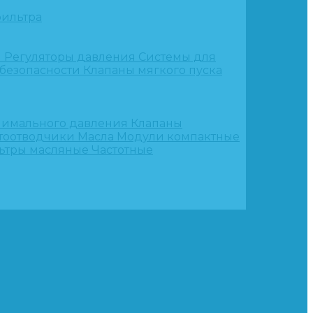
ильтра
и
Регуляторы давления
Системы для
 безопасности
Клапаны мягкого пуска
нимального давления
Клапаны
тоотводчики
Масла
Модули компактные
ьтры масляные
Частотные