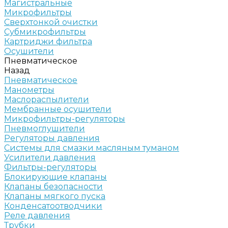
Магистральные
Микрофильтры
Сверхтонкой очистки
Субмикрофильтры
Картриджи фильтра
Осушители
Пневматическое
Назад
Пневматическое
Манометры
Маслораспылители
Мембранные осушители
Микрофильтры-регуляторы
Пневмоглушители
Регуляторы давления
Системы для смазки масляным туманом
Усилители давления
Фильтры-регуляторы
Блокирующие клапаны
Клапаны безопасности
Клапаны мягкого пуска
Конденсатоотводчики
Реле давления
Трубки