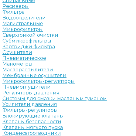
Спиральные
Ресиверы
Фильтра
Водоотделители
Магистральные
Микрофильтры
Сверхтонкой очистки
Субмикрофильтры
Картриджи фильтра
Осушители
Пневматическое
Манометры
Маслораспылители
Мембранные осушители
Микрофильтры-регуляторы
Пневмоглушители
Регуляторы давления
Системы для смазки масляным туманом
Усилители давления
Фильтры-регуляторы
Блокирующие клапаны
Клапаны безопасности
Клапаны мягкого пуска
Конденсатоотводчики