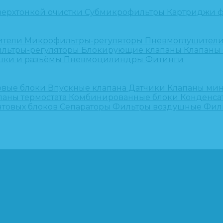
верхтонкой очистки
Субмикрофильтры
Картриджи ф
ители
Микрофильтры-регуляторы
Пневмоглушител
льтры-регуляторы
Блокирующие клапаны
Клапаны
шки и разъёмы
Пневмоцилиндры
Фитинги
овые блоки
Впускные клапана
Датчики
Клапаны ми
паны термостата
Комбинированные блоки
Конденса
нтовых блоков
Сепараторы
Фильтры воздушные
Фил