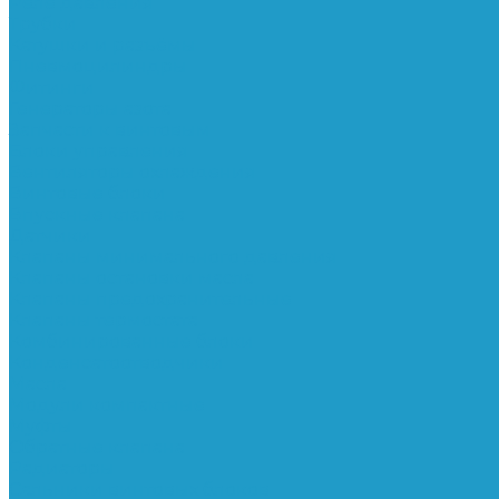
Реле давления
Трубки
Катушки и разъёмы
Пневмоцилиндры
Фитинги
Генераторы азота
Запчасти к винтовым
Блоки управления
Вентиляторы охлаждения
Винтовые блоки
Впускные клапана
Датчики
Клапаны минимального давления
Клапаны остановки масла
Клапаны предохранительные
Клапаны термостата
Комбинированные блоки
Конденсатоотводчики
Масла
Модули компактные
Муфты
Обратные клапана
Радиаторы
Сальники винтовых блоков