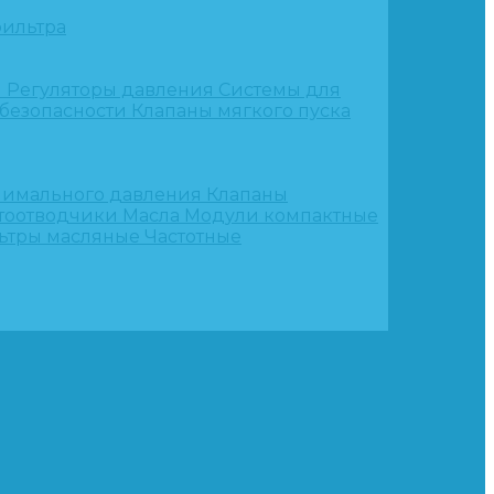
ильтра
и
Регуляторы давления
Системы для
 безопасности
Клапаны мягкого пуска
нимального давления
Клапаны
тоотводчики
Масла
Модули компактные
ьтры масляные
Частотные