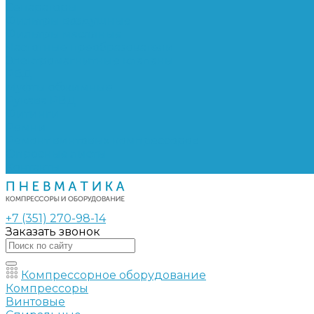
Сепараторы
Фильтры воздушные
Фильтры масляные
Частотные преобразователи
Электромагнитные клапаны
РВД
Муфты обжимные
Рукава РВД
Фитинги
Ремни
Ремонт винтовых компрессоров
Опросные листы
Контакты
+7 (351) 270-98-14
Заказать звонок
Компрессорное оборудование
Компрессоры
Винтовые