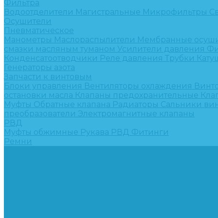
Фильтра
Водоотделители
Магистральные
Микрофильтры
С
Осушители
Пневматическое
Манометры
Маслораспылители
Мембранные осуш
смазки масляным туманом
Усилители давления
Фи
Конденсатоотводчики
Реле давления
Трубки
Кату
Генераторы азота
Запчасти к винтовым
Блоки управления
Вентиляторы охлаждения
Винт
остановки масла
Клапаны предохранительные
Кла
Муфты
Обратные клапана
Радиаторы
Сальники ви
преобразователи
Электромагнитные клапаны
РВД
Муфты обжимные
Рукава РВД
Фитинги
Ремни
Ремонт винтовых компрессоров
Опросные листы
Контакты
...
Компрессорное оборудование
Компрессоры
Винтовые
Спиральные