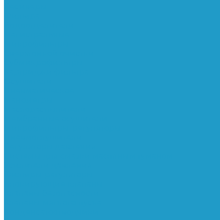
Ресиверы
Фильтра
Водоотделители
Магистральные
Микрофильтры
Сверхтонкой очистки
Субмикрофильтры
Картриджи фильтра
Осушители
Пневматическое
Манометры
Маслораспылители
Мембранные осушители
Микрофильтры-регуляторы
Пневмоглушители
Регуляторы давления
Системы для смазки масляным туманом
Усилители давления
Фильтры-регуляторы
Блокирующие клапаны
Клапаны безопасности
Клапаны мягкого пуска
Конденсатоотводчики