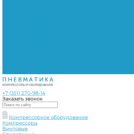
Сепараторы
Фильтры воздушные
Фильтры масляные
Частотные преобразователи
Электромагнитные клапаны
РВД
Муфты обжимные
Рукава РВД
Фитинги
Ремни
Ремонт винтовых компрессоров
Опросные листы
Контакты
+7 (351) 270-98-14
Заказать звонок
Компрессорное оборудование
Компрессоры
Винтовые