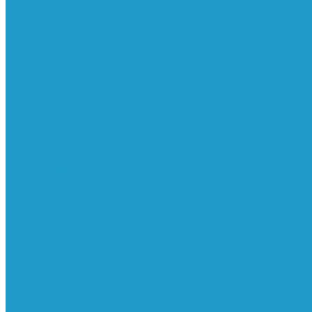
Ресиверы
Фильтра
Водоотделители
Магистральные
Микрофильтры
Сверхтонкой очистки
Субмикрофильтры
Картриджи фильтра
Осушители
Пневматическое
Манометры
Маслораспылители
Мембранные осушители
Микрофильтры-регуляторы
Пневмоглушители
Регуляторы давления
Системы для смазки масляным туманом
Усилители давления
Фильтры-регуляторы
Блокирующие клапаны
Клапаны безопасности
Клапаны мягкого пуска
Конденсатоотводчики