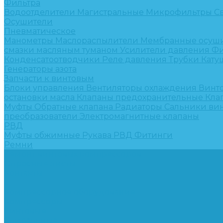
Фильтра
Водоотделители
Магистральные
Микрофильтры
С
Осушители
Пневматическое
Манометры
Маслораспылители
Мембранные осуш
смазки масляным туманом
Усилители давления
Фи
Конденсатоотводчики
Реле давления
Трубки
Кату
Генераторы азота
Запчасти к винтовым
Блоки управления
Вентиляторы охлаждения
Винт
остановки масла
Клапаны предохранительные
Кла
Муфты
Обратные клапана
Радиаторы
Сальники ви
преобразователи
Электромагнитные клапаны
РВД
Муфты обжимные
Рукава РВД
Фитинги
Ремни
Ремонт винтовых компрессоров
Опросные листы
Контакты
...
Компрессорное оборудование
Компрессоры
Винтовые
Спиральные