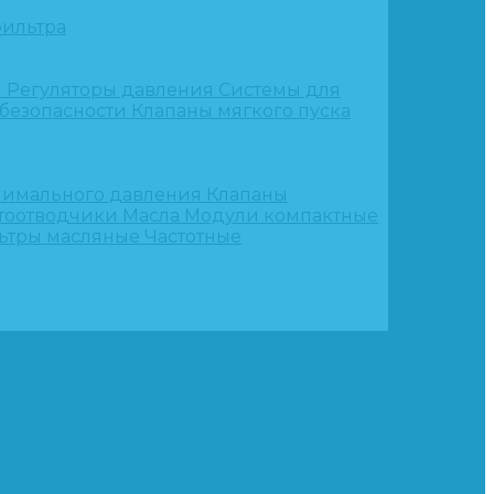
ильтра
и
Регуляторы давления
Системы для
 безопасности
Клапаны мягкого пуска
нимального давления
Клапаны
тоотводчики
Масла
Модули компактные
ьтры масляные
Частотные