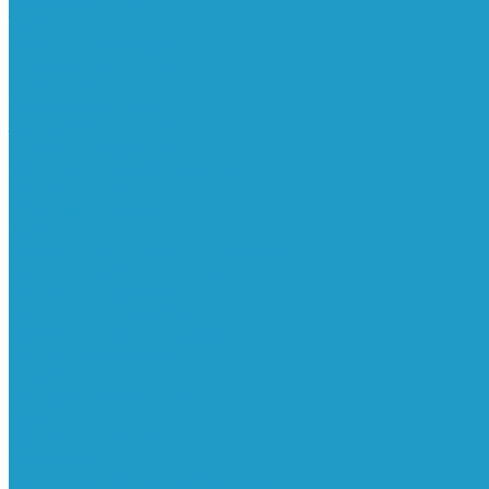
Реле давления
Трубки
Катушки и разъёмы
Пневмоцилиндры
Фитинги
Генераторы азота
Запчасти к винтовым
Блоки управления
Вентиляторы охлаждения
Винтовые блоки
Впускные клапана
Датчики
Клапаны минимального давления
Клапаны остановки масла
Клапаны предохранительные
Клапаны термостата
Комбинированные блоки
Конденсатоотводчики
Масла
Модули компактные
Муфты
Обратные клапана
Радиаторы
Сальники винтовых блоков