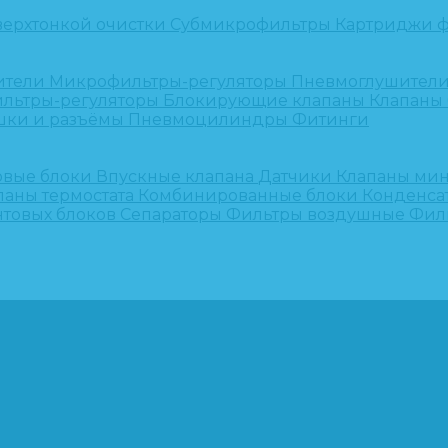
верхтонкой очистки
Субмикрофильтры
Картриджи ф
ители
Микрофильтры-регуляторы
Пневмоглушител
льтры-регуляторы
Блокирующие клапаны
Клапаны
шки и разъёмы
Пневмоцилиндры
Фитинги
овые блоки
Впускные клапана
Датчики
Клапаны ми
паны термостата
Комбинированные блоки
Конденса
нтовых блоков
Сепараторы
Фильтры воздушные
Фил