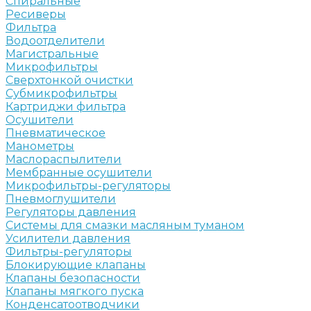
Спиральные
Ресиверы
Фильтра
Водоотделители
Магистральные
Микрофильтры
Сверхтонкой очистки
Субмикрофильтры
Картриджи фильтра
Осушители
Пневматическое
Манометры
Маслораспылители
Мембранные осушители
Микрофильтры-регуляторы
Пневмоглушители
Регуляторы давления
Системы для смазки масляным туманом
Усилители давления
Фильтры-регуляторы
Блокирующие клапаны
Клапаны безопасности
Клапаны мягкого пуска
Конденсатоотводчики