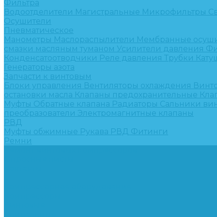
Фильтра
Водоотделители
Магистральные
Микрофильтры
С
Осушители
Пневматическое
Манометры
Маслораспылители
Мембранные осуш
смазки масляным туманом
Усилители давления
Фи
Конденсатоотводчики
Реле давления
Трубки
Кату
Генераторы азота
Запчасти к винтовым
Блоки управления
Вентиляторы охлаждения
Винт
остановки масла
Клапаны предохранительные
Кла
Муфты
Обратные клапана
Радиаторы
Сальники ви
преобразователи
Электромагнитные клапаны
РВД
Муфты обжимные
Рукава РВД
Фитинги
Ремни
Ремонт винтовых компрессоров
Опросные листы
Контакты
...
Компрессорное оборудование
Компрессоры
Винтовые
Спиральные