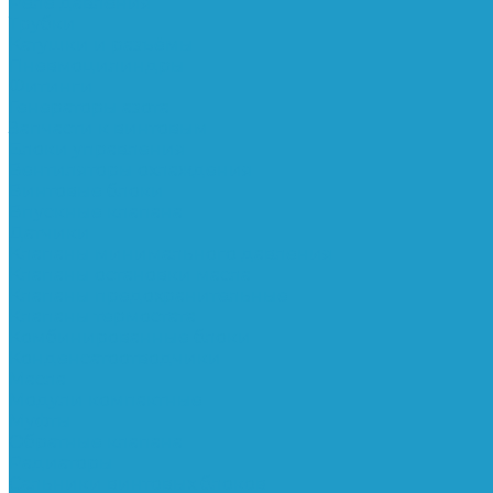
Реле давления
Трубки
Катушки и разъёмы
Пневмоцилиндры
Фитинги
Генераторы азота
Запчасти к винтовым
Блоки управления
Вентиляторы охлаждения
Винтовые блоки
Впускные клапана
Датчики
Клапаны минимального давления
Клапаны остановки масла
Клапаны предохранительные
Клапаны термостата
Комбинированные блоки
Конденсатоотводчики
Масла
Модули компактные
Муфты
Обратные клапана
Радиаторы
Сальники винтовых блоков