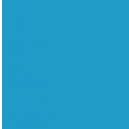
Ресиверы
Фильтра
Водоотделители
Магистральные
Микрофильтры
Сверхтонкой очистки
Субмикрофильтры
Картриджи фильтра
Осушители
Пневматическое
Манометры
Маслораспылители
Мембранные осушители
Микрофильтры-регуляторы
Пневмоглушители
Регуляторы давления
Системы для смазки масляным туманом
Усилители давления
Фильтры-регуляторы
Блокирующие клапаны
Клапаны безопасности
Клапаны мягкого пуска
Конденсатоотводчики