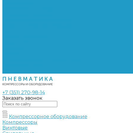
Сепараторы
Фильтры воздушные
Фильтры масляные
Частотные преобразователи
Электромагнитные клапаны
РВД
Муфты обжимные
Рукава РВД
Фитинги
Ремни
Ремонт винтовых компрессоров
Опросные листы
Контакты
+7 (351) 270-98-14
Заказать звонок
Компрессорное оборудование
Компрессоры
Винтовые