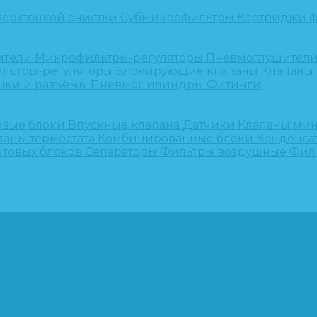
верхтонкой очистки
Субмикрофильтры
Картриджи ф
ители
Микрофильтры-регуляторы
Пневмоглушител
льтры-регуляторы
Блокирующие клапаны
Клапаны
шки и разъёмы
Пневмоцилиндры
Фитинги
овые блоки
Впускные клапана
Датчики
Клапаны ми
паны термостата
Комбинированные блоки
Конденса
нтовых блоков
Сепараторы
Фильтры воздушные
Фил