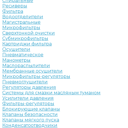
Спиральные
Ресиверы
Фильтра
Водоотделители
Магистральные
Микрофильтры
Сверхтонкой очистки
Субмикрофильтры
Картриджи фильтра
Осушители
Пневматическое
Манометры
Маслораспылители
Мембранные осушители
Микрофильтры-регуляторы
Пневмоглушители
Регуляторы давления
Системы для смазки масляным туманом
Усилители давления
Фильтры-регуляторы
Блокирующие клапаны
Клапаны безопасности
Клапаны мягкого пуска
Конденсатоотводчики