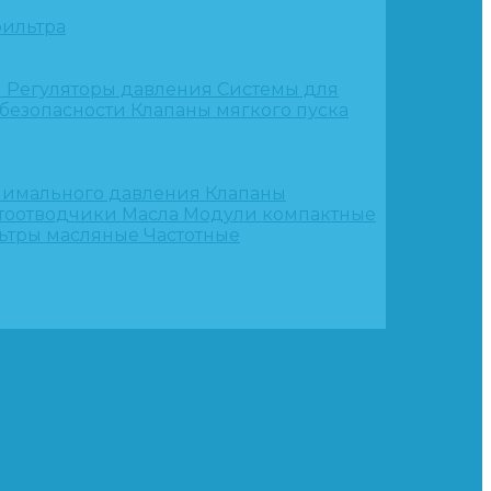
ильтра
и
Регуляторы давления
Системы для
 безопасности
Клапаны мягкого пуска
нимального давления
Клапаны
тоотводчики
Масла
Модули компактные
ьтры масляные
Частотные