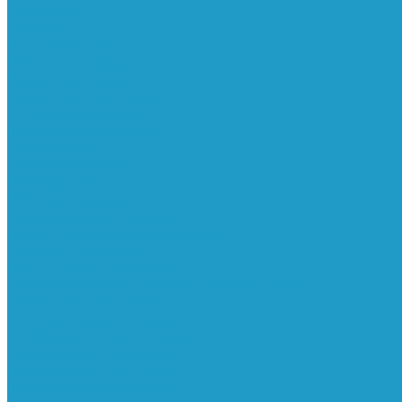
Ресиверы
Фильтра
Водоотделители
Магистральные
Микрофильтры
Сверхтонкой очистки
Субмикрофильтры
Картриджи фильтра
Осушители
Пневматическое
Манометры
Маслораспылители
Мембранные осушители
Микрофильтры-регуляторы
Пневмоглушители
Регуляторы давления
Системы для смазки масляным туманом
Усилители давления
Фильтры-регуляторы
Блокирующие клапаны
Клапаны безопасности
Клапаны мягкого пуска
Конденсатоотводчики