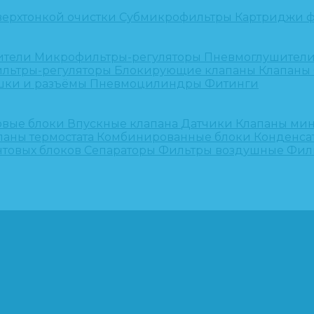
верхтонкой очистки
Субмикрофильтры
Картриджи ф
ители
Микрофильтры-регуляторы
Пневмоглушител
льтры-регуляторы
Блокирующие клапаны
Клапаны
шки и разъёмы
Пневмоцилиндры
Фитинги
овые блоки
Впускные клапана
Датчики
Клапаны ми
паны термостата
Комбинированные блоки
Конденса
нтовых блоков
Сепараторы
Фильтры воздушные
Фил