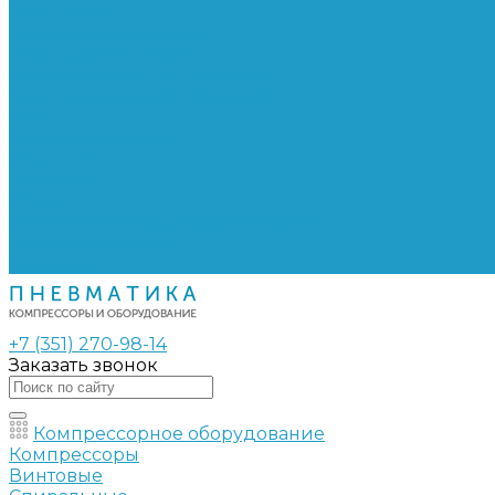
Сепараторы
Фильтры воздушные
Фильтры масляные
Частотные преобразователи
Электромагнитные клапаны
РВД
Муфты обжимные
Рукава РВД
Фитинги
Ремни
Ремонт винтовых компрессоров
Опросные листы
Контакты
+7 (351) 270-98-14
Заказать звонок
Компрессорное оборудование
Компрессоры
Винтовые