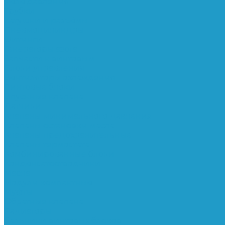
Реле давления
Трубки
Катушки и разъёмы
Пневмоцилиндры
Фитинги
Генераторы азота
Запчасти к винтовым
Блоки управления
Вентиляторы охлаждения
Винтовые блоки
Впускные клапана
Датчики
Клапаны минимального давления
Клапаны остановки масла
Клапаны предохранительные
Клапаны термостата
Комбинированные блоки
Конденсатоотводчики
Масла
Модули компактные
Муфты
Обратные клапана
Радиаторы
Сальники винтовых блоков