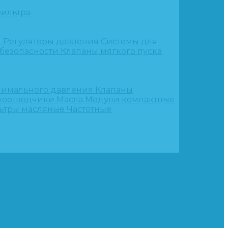
ильтра
и
Регуляторы давления
Системы для
 безопасности
Клапаны мягкого пуска
нимального давления
Клапаны
тоотводчики
Масла
Модули компактные
ьтры масляные
Частотные