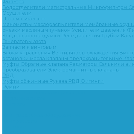
Фильтра
Водоотделители
Магистральные
Микрофильтры
С
Осушители
Пневматическое
Манометры
Маслораспылители
Мембранные осуш
смазки масляным туманом
Усилители давления
Фи
Конденсатоотводчики
Реле давления
Трубки
Кату
Генераторы азота
Запчасти к винтовым
Блоки управления
Вентиляторы охлаждения
Винт
остановки масла
Клапаны предохранительные
Кла
Муфты
Обратные клапана
Радиаторы
Сальники ви
преобразователи
Электромагнитные клапаны
РВД
Муфты обжимные
Рукава РВД
Фитинги
Ремни
Ремонт винтовых компрессоров
Опросные листы
Контакты
...
Компрессорное оборудование
Компрессоры
Винтовые
Спиральные