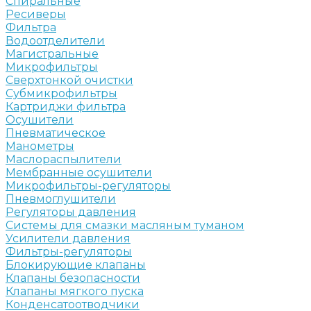
Спиральные
Ресиверы
Фильтра
Водоотделители
Магистральные
Микрофильтры
Сверхтонкой очистки
Субмикрофильтры
Картриджи фильтра
Осушители
Пневматическое
Манометры
Маслораспылители
Мембранные осушители
Микрофильтры-регуляторы
Пневмоглушители
Регуляторы давления
Системы для смазки масляным туманом
Усилители давления
Фильтры-регуляторы
Блокирующие клапаны
Клапаны безопасности
Клапаны мягкого пуска
Конденсатоотводчики