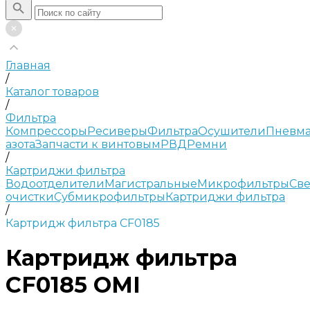
Главная
/
Каталог товаров
/
Фильтра
Компрессоры
Ресиверы
Фильтра
Осушители
Пневма
азота
Запчасти к винтовым
РВД
Ремни
/
Картриджи фильтра
Водоотделители
Магистральные
Микрофильтры
Све
очистки
Субмикрофильтры
Картриджи фильтра
/
Картридж фильтра CF0185
Картридж фильтра
CF0185 OMI