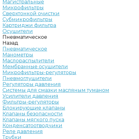
Магистральные
Микрофильтры
Сверхтонкой очистки
Субмикрофильтры
Картриджи фильтра
Осушители
Пневматическое
Назад
Пневматическое
Манометры
Маслораспылители
Мембранные осушители
Микрофильтры-регуляторы
Пневмоглушители
Регуляторы давления
Системы для смазки масляным туманом
Усилители давления
Фильтры-регуляторы
Блокирующие клапаны
Клапаны безопасности
Клапаны мягкого пуска
Конденсатоотводчики
Реле давления
Трубки