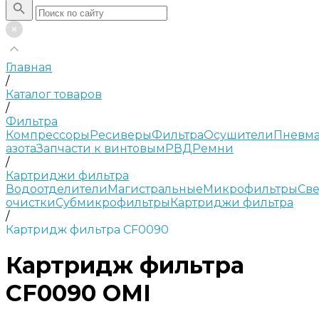
Главная
/
Каталог товаров
/
Фильтра
Компрессоры
Ресиверы
Фильтра
Осушители
Пневма
азота
Запчасти к винтовым
РВД
Ремни
/
Картриджи фильтра
Водоотделители
Магистральные
Микрофильтры
Све
очистки
Субмикрофильтры
Картриджи фильтра
/
Картридж фильтра CF0090
Картридж фильтра
CF0090 OMI