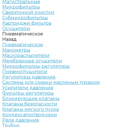
Магистральные
Микрофильтры
Сверхтонкой очистки
Субмикрофильтры
Картриджи фильтра
Осушители
Пневматическое
Назад
Пневматическое
Манометры
Маслораспылители
Мембранные осушители
Микрофильтры-регуляторы
Пневмоглушители
Регуляторы давления
Системы для смазки масляным туманом
Усилители давления
Фильтры-регуляторы
Блокирующие клапаны
Клапаны безопасности
Клапаны мягкого пуска
Конденсатоотводчики
Реле давления
Трубки