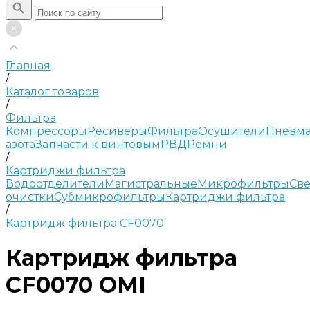
Главная
/
Каталог товаров
/
Фильтра
Компрессоры
Ресиверы
Фильтра
Осушители
Пневма
азота
Запчасти к винтовым
РВД
Ремни
/
Картриджи фильтра
Водоотделители
Магистральные
Микрофильтры
Све
очистки
Субмикрофильтры
Картриджи фильтра
/
Картридж фильтра CF0070
Картридж фильтра
CF0070 OMI