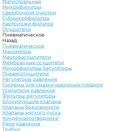
Магистральные
Микрофильтры
Сверхтонкой очистки
Субмикрофильтры
Картриджи фильтра
Осушители
Пневматическое
Назад
Пневматическое
Манометры
Маслораспылители
Мембранные осушители
Микрофильтры-регуляторы
Пневмоглушители
Регуляторы давления
Системы для смазки масляным туманом
Усилители давления
Фильтры-регуляторы
Блокирующие клапаны
Клапаны безопасности
Клапаны мягкого пуска
Конденсатоотводчики
Реле давления
Трубки