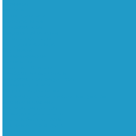
Ресиверы
Фильтра
Водоотделители
Магистральные
Микрофильтры
Сверхтонкой очистки
Субмикрофильтры
Картриджи фильтра
Осушители
Пневматическое
Манометры
Маслораспылители
Мембранные осушители
Микрофильтры-регуляторы
Пневмоглушители
Регуляторы давления
Системы для смазки масляным туманом
Усилители давления
Фильтры-регуляторы
Блокирующие клапаны
Клапаны безопасности
Клапаны мягкого пуска
Конденсатоотводчики