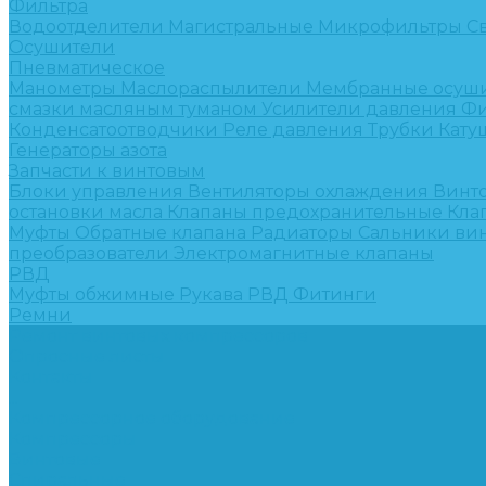
Фильтра
Водоотделители
Магистральные
Микрофильтры
С
Осушители
Пневматическое
Манометры
Маслораспылители
Мембранные осуш
смазки масляным туманом
Усилители давления
Фи
Конденсатоотводчики
Реле давления
Трубки
Кату
Генераторы азота
Запчасти к винтовым
Блоки управления
Вентиляторы охлаждения
Винт
остановки масла
Клапаны предохранительные
Кла
Муфты
Обратные клапана
Радиаторы
Сальники ви
преобразователи
Электромагнитные клапаны
РВД
Муфты обжимные
Рукава РВД
Фитинги
Ремни
Ремонт винтовых компрессоров
Опросные листы
Контакты
...
Компрессорное оборудование
Компрессоры
Винтовые
Спиральные