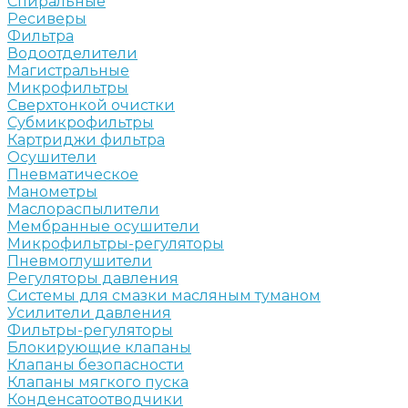
Спиральные
Ресиверы
Фильтра
Водоотделители
Магистральные
Микрофильтры
Сверхтонкой очистки
Субмикрофильтры
Картриджи фильтра
Осушители
Пневматическое
Манометры
Маслораспылители
Мембранные осушители
Микрофильтры-регуляторы
Пневмоглушители
Регуляторы давления
Системы для смазки масляным туманом
Усилители давления
Фильтры-регуляторы
Блокирующие клапаны
Клапаны безопасности
Клапаны мягкого пуска
Конденсатоотводчики