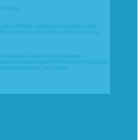
ильтра
и
Регуляторы давления
Системы для
 безопасности
Клапаны мягкого пуска
нимального давления
Клапаны
тоотводчики
Масла
Модули компактные
ьтры масляные
Частотные