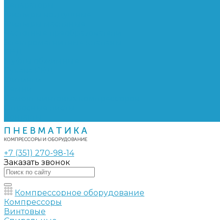
Сепараторы
Фильтры воздушные
Фильтры масляные
Частотные преобразователи
Электромагнитные клапаны
РВД
Муфты обжимные
Рукава РВД
Фитинги
Ремни
Ремонт винтовых компрессоров
Опросные листы
Контакты
+7 (351) 270-98-14
Заказать звонок
Компрессорное оборудование
Компрессоры
Винтовые