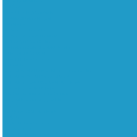
Реле давления
Трубки
Катушки и разъёмы
Пневмоцилиндры
Фитинги
Генераторы азота
Запчасти к винтовым
Блоки управления
Вентиляторы охлаждения
Винтовые блоки
Впускные клапана
Датчики
Клапаны минимального давления
Клапаны остановки масла
Клапаны предохранительные
Клапаны термостата
Комбинированные блоки
Конденсатоотводчики
Масла
Модули компактные
Муфты
Обратные клапана
Радиаторы
Сальники винтовых блоков