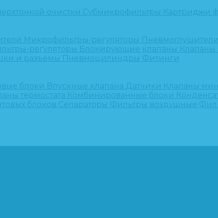
верхтонкой очистки
Субмикрофильтры
Картриджи ф
ители
Микрофильтры-регуляторы
Пневмоглушител
льтры-регуляторы
Блокирующие клапаны
Клапаны
шки и разъёмы
Пневмоцилиндры
Фитинги
овые блоки
Впускные клапана
Датчики
Клапаны ми
паны термостата
Комбинированные блоки
Конденса
нтовых блоков
Сепараторы
Фильтры воздушные
Фил