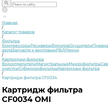
Главная
/
Каталог товаров
/
Фильтра
Компрессоры
Ресиверы
Фильтра
Осушители
Пневма
азота
Запчасти к винтовым
РВД
Ремни
/
Картриджи фильтра
Водоотделители
Магистральные
Микрофильтры
Све
очистки
Субмикрофильтры
Картриджи фильтра
/
Картридж фильтра CF0034
Картридж фильтра
CF0034 OMI