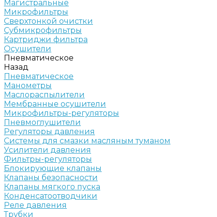
Магистральные
Микрофильтры
Сверхтонкой очистки
Субмикрофильтры
Картриджи фильтра
Осушители
Пневматическое
Назад
Пневматическое
Манометры
Маслораспылители
Мембранные осушители
Микрофильтры-регуляторы
Пневмоглушители
Регуляторы давления
Системы для смазки масляным туманом
Усилители давления
Фильтры-регуляторы
Блокирующие клапаны
Клапаны безопасности
Клапаны мягкого пуска
Конденсатоотводчики
Реле давления
Трубки