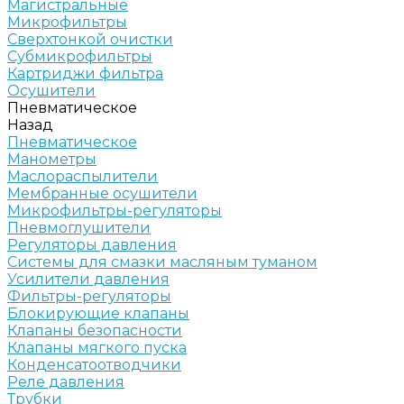
Магистральные
Микрофильтры
Сверхтонкой очистки
Субмикрофильтры
Картриджи фильтра
Осушители
Пневматическое
Назад
Пневматическое
Манометры
Маслораспылители
Мембранные осушители
Микрофильтры-регуляторы
Пневмоглушители
Регуляторы давления
Системы для смазки масляным туманом
Усилители давления
Фильтры-регуляторы
Блокирующие клапаны
Клапаны безопасности
Клапаны мягкого пуска
Конденсатоотводчики
Реле давления
Трубки