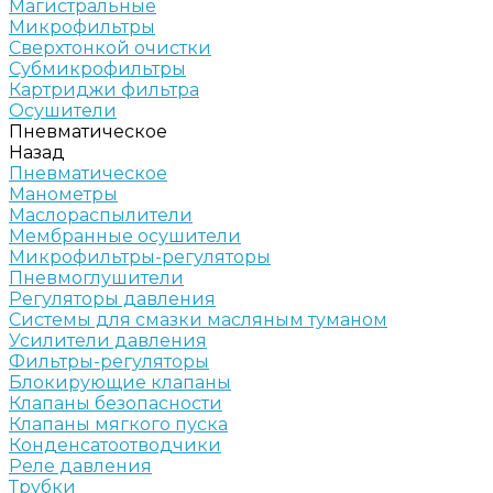
Магистральные
Микрофильтры
Сверхтонкой очистки
Субмикрофильтры
Картриджи фильтра
Осушители
Пневматическое
Назад
Пневматическое
Манометры
Маслораспылители
Мембранные осушители
Микрофильтры-регуляторы
Пневмоглушители
Регуляторы давления
Системы для смазки масляным туманом
Усилители давления
Фильтры-регуляторы
Блокирующие клапаны
Клапаны безопасности
Клапаны мягкого пуска
Конденсатоотводчики
Реле давления
Трубки