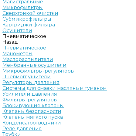
Магистральные
Микрофильтры
Сверхтонкой очистки
Субмикрофильтры
Картриджи фильтра
Осушители
Пневматическое
Назад
Пневматическое
Манометры
Маслораспылители
Мембранные осушители
Микрофильтры-регуляторы
Пневмоглушители
Регуляторы давления
Системы для смазки масляным туманом
Усилители давления
Фильтры-регуляторы
Блокирующие клапаны
Клапаны безопасности
Клапаны мягкого пуска
Конденсатоотводчики
Реле давления
Трубки