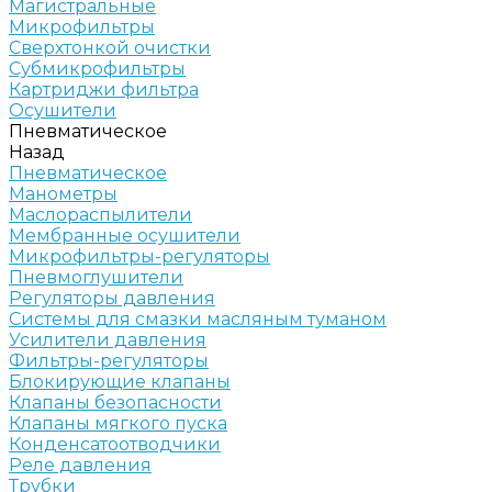
Магистральные
Микрофильтры
Сверхтонкой очистки
Субмикрофильтры
Картриджи фильтра
Осушители
Пневматическое
Назад
Пневматическое
Манометры
Маслораспылители
Мембранные осушители
Микрофильтры-регуляторы
Пневмоглушители
Регуляторы давления
Системы для смазки масляным туманом
Усилители давления
Фильтры-регуляторы
Блокирующие клапаны
Клапаны безопасности
Клапаны мягкого пуска
Конденсатоотводчики
Реле давления
Трубки