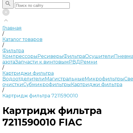
Главная
/
Каталог товаров
/
Фильтра
Компрессоры
Ресиверы
Фильтра
Осушители
Пневма
азота
Запчасти к винтовым
РВД
Ремни
/
Картриджи фильтра
Водоотделители
Магистральные
Микрофильтры
Све
очистки
Субмикрофильтры
Картриджи фильтра
/
Картридж фильтра 7211590010
Картридж фильтра
7211590010 FIAC