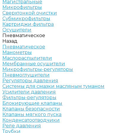
Магистральные
Микрофильтры
Сверхтонкой очистки
Субмикрофильтры
Картриджи фильтра
Осушители
Пневматическое
Назад
Пневматическое
Манометры
Маслораспылители
Мембранные осушители
Микрофильтры-регуляторы
Пневмоглушители
Регуляторы давления
Системы для смазки масляным туманом
Усилители давления
Фильтры-регуляторы
Блокирующие клапаны
Клапаны безопасности
Клапаны мягкого пуска
Конденсатоотводчики
Реле давления
Трубки