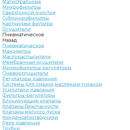
Магистральные
Микрофильтры
Сверхтонкой очистки
Субмикрофильтры
Картриджи фильтра
Осушители
Пневматическое
Назад
Пневматическое
Манометры
Маслораспылители
Мембранные осушители
Микрофильтры-регуляторы
Пневмоглушители
Регуляторы давления
Системы для смазки масляным туманом
Усилители давления
Фильтры-регуляторы
Блокирующие клапаны
Клапаны безопасности
Клапаны мягкого пуска
Конденсатоотводчики
Реле давления
Трубки