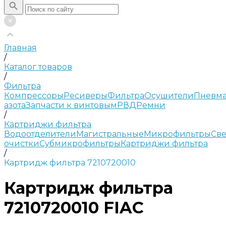
Главная
/
Каталог товаров
/
Фильтра
Компрессоры
Ресиверы
Фильтра
Осушители
Пневма
азота
Запчасти к винтовым
РВД
Ремни
/
Картриджи фильтра
Водоотделители
Магистральные
Микрофильтры
Све
очистки
Субмикрофильтры
Картриджи фильтра
/
Картридж фильтра 7210720010
Картридж фильтра
7210720010 FIAC