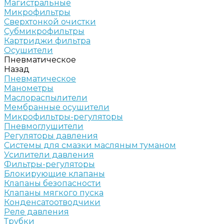
Магистральные
Микрофильтры
Сверхтонкой очистки
Субмикрофильтры
Картриджи фильтра
Осушители
Пневматическое
Назад
Пневматическое
Манометры
Маслораспылители
Мембранные осушители
Микрофильтры-регуляторы
Пневмоглушители
Регуляторы давления
Системы для смазки масляным туманом
Усилители давления
Фильтры-регуляторы
Блокирующие клапаны
Клапаны безопасности
Клапаны мягкого пуска
Конденсатоотводчики
Реле давления
Трубки