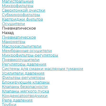
Магистральные
Микрофильтры
Сверхтонкой очистки
Субмикрофильтры
Картриджи фильтра
Осушители
Пневматическое
Назад
Пневматическое
Манометры
Маслораспылители
Мембранные осушители
Микрофильтры-регуляторы
Пневмоглушители
Регуляторы давления
Системы для смазки масляным туманом
Усилители давления
Фильтры-регуляторы
Блокирующие клапаны
Клапаны безопасности
Клапаны мягкого пуска
Конденсатоотводчики
Реле давления
Трубки