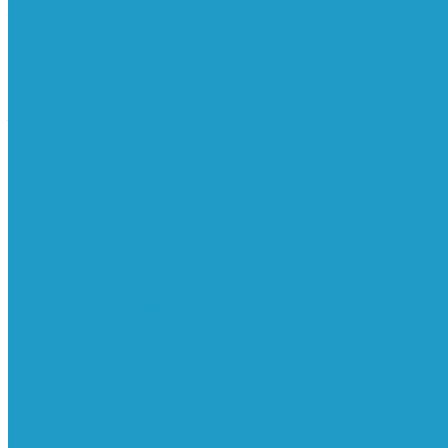
Реле давления
Трубки
Катушки и разъёмы
Пневмоцилиндры
Фитинги
Генераторы азота
Запчасти к винтовым
Блоки управления
Вентиляторы охлаждения
Винтовые блоки
Впускные клапана
Датчики
Клапаны минимального давления
Клапаны остановки масла
Клапаны предохранительные
Клапаны термостата
Комбинированные блоки
Конденсатоотводчики
Масла
Модули компактные
Муфты
Обратные клапана
Радиаторы
Сальники винтовых блоков