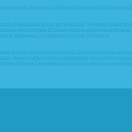
верхтонкой очистки
Субмикрофильтры
Картриджи ф
ители
Микрофильтры-регуляторы
Пневмоглушител
льтры-регуляторы
Блокирующие клапаны
Клапаны
шки и разъёмы
Пневмоцилиндры
Фитинги
овые блоки
Впускные клапана
Датчики
Клапаны ми
паны термостата
Комбинированные блоки
Конденса
нтовых блоков
Сепараторы
Фильтры воздушные
Фил