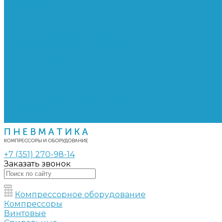
Сепараторы
Фильтры воздушные
Фильтры масляные
Частотные преобразователи
Электромагнитные клапаны
РВД
Муфты обжимные
Рукава РВД
Фитинги
Ремни
Ремонт винтовых компрессоров
Опросные листы
Контакты
+7 (351) 270-98-14
Заказать звонок
Компрессорное оборудование
Компрессоры
Винтовые