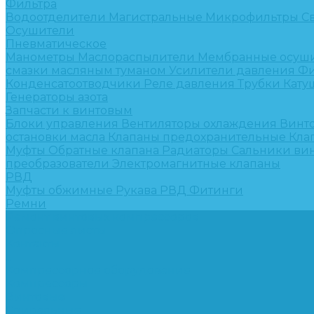
Фильтра
Водоотделители
Магистральные
Микрофильтры
С
Осушители
Пневматическое
Манометры
Маслораспылители
Мембранные осуш
смазки масляным туманом
Усилители давления
Фи
Конденсатоотводчики
Реле давления
Трубки
Кату
Генераторы азота
Запчасти к винтовым
Блоки управления
Вентиляторы охлаждения
Винт
остановки масла
Клапаны предохранительные
Кла
Муфты
Обратные клапана
Радиаторы
Сальники ви
преобразователи
Электромагнитные клапаны
РВД
Муфты обжимные
Рукава РВД
Фитинги
Ремни
Ремонт винтовых компрессоров
Опросные листы
Контакты
...
Компрессорное оборудование
Компрессоры
Винтовые
Спиральные