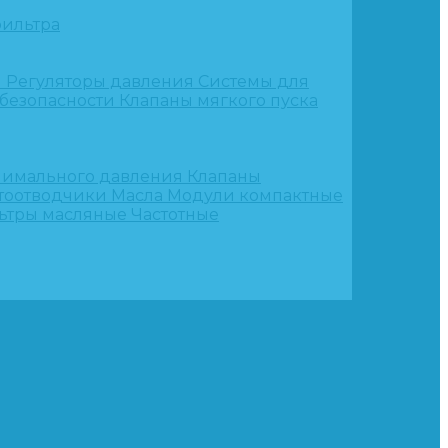
ильтра
и
Регуляторы давления
Системы для
 безопасности
Клапаны мягкого пуска
нимального давления
Клапаны
тоотводчики
Масла
Модули компактные
ьтры масляные
Частотные