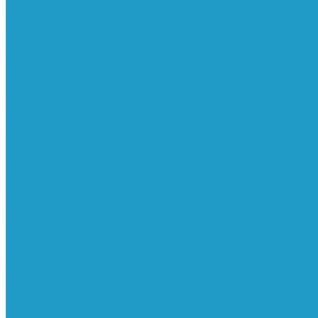
Ресиверы
Фильтра
Водоотделители
Магистральные
Микрофильтры
Сверхтонкой очистки
Субмикрофильтры
Картриджи фильтра
Осушители
Пневматическое
Манометры
Маслораспылители
Мембранные осушители
Микрофильтры-регуляторы
Пневмоглушители
Регуляторы давления
Системы для смазки масляным туманом
Усилители давления
Фильтры-регуляторы
Блокирующие клапаны
Клапаны безопасности
Клапаны мягкого пуска
Конденсатоотводчики