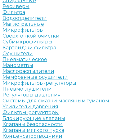
Спиральные
Ресиверы
Фильтра
Водоотделители
Магистральные
Микрофильтры
Сверхтонкой очистки
Субмикрофильтры
Картриджи фильтра
Осушители
Пневматическое
Манометры
Маслораспылители
Мембранные осушители
Микрофильтры-регуляторы
Пневмоглушители
Регуляторы давления
Системы для смазки масляным туманом
Усилители давления
Фильтры-регуляторы
Блокирующие клапаны
Клапаны безопасности
Клапаны мягкого пуска
Конденсатоотводчики