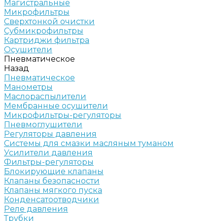
Магистральные
Микрофильтры
Сверхтонкой очистки
Субмикрофильтры
Картриджи фильтра
Осушители
Пневматическое
Назад
Пневматическое
Манометры
Маслораспылители
Мембранные осушители
Микрофильтры-регуляторы
Пневмоглушители
Регуляторы давления
Системы для смазки масляным туманом
Усилители давления
Фильтры-регуляторы
Блокирующие клапаны
Клапаны безопасности
Клапаны мягкого пуска
Конденсатоотводчики
Реле давления
Трубки