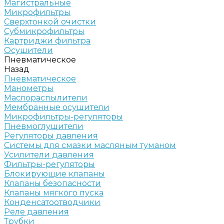
Магистральные
Микрофильтры
Сверхтонкой очистки
Субмикрофильтры
Картриджи фильтра
Осушители
Пневматическое
Назад
Пневматическое
Манометры
Маслораспылители
Мембранные осушители
Микрофильтры-регуляторы
Пневмоглушители
Регуляторы давления
Системы для смазки масляным туманом
Усилители давления
Фильтры-регуляторы
Блокирующие клапаны
Клапаны безопасности
Клапаны мягкого пуска
Конденсатоотводчики
Реле давления
Трубки