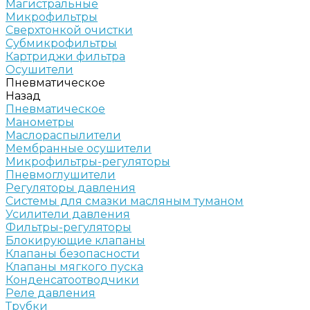
Магистральные
Микрофильтры
Сверхтонкой очистки
Субмикрофильтры
Картриджи фильтра
Осушители
Пневматическое
Назад
Пневматическое
Манометры
Маслораспылители
Мембранные осушители
Микрофильтры-регуляторы
Пневмоглушители
Регуляторы давления
Системы для смазки масляным туманом
Усилители давления
Фильтры-регуляторы
Блокирующие клапаны
Клапаны безопасности
Клапаны мягкого пуска
Конденсатоотводчики
Реле давления
Трубки