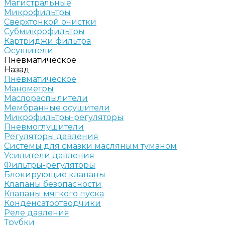
Магистральные
Микрофильтры
Сверхтонкой очистки
Субмикрофильтры
Картриджи фильтра
Осушители
Пневматическое
Назад
Пневматическое
Манометры
Маслораспылители
Мембранные осушители
Микрофильтры-регуляторы
Пневмоглушители
Регуляторы давления
Системы для смазки масляным туманом
Усилители давления
Фильтры-регуляторы
Блокирующие клапаны
Клапаны безопасности
Клапаны мягкого пуска
Конденсатоотводчики
Реле давления
Трубки