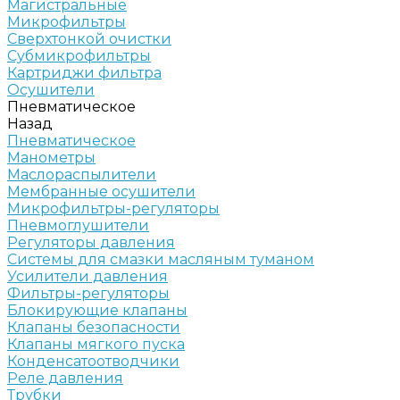
Магистральные
Микрофильтры
Сверхтонкой очистки
Субмикрофильтры
Картриджи фильтра
Осушители
Пневматическое
Назад
Пневматическое
Манометры
Маслораспылители
Мембранные осушители
Микрофильтры-регуляторы
Пневмоглушители
Регуляторы давления
Системы для смазки масляным туманом
Усилители давления
Фильтры-регуляторы
Блокирующие клапаны
Клапаны безопасности
Клапаны мягкого пуска
Конденсатоотводчики
Реле давления
Трубки