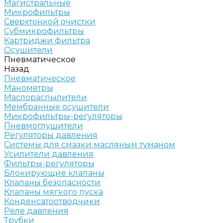
Магистральные
Микрофильтры
Сверхтонкой очистки
Субмикрофильтры
Картриджи фильтра
Осушители
Пневматическое
Назад
Пневматическое
Манометры
Маслораспылители
Мембранные осушители
Микрофильтры-регуляторы
Пневмоглушители
Регуляторы давления
Системы для смазки масляным туманом
Усилители давления
Фильтры-регуляторы
Блокирующие клапаны
Клапаны безопасности
Клапаны мягкого пуска
Конденсатоотводчики
Реле давления
Трубки