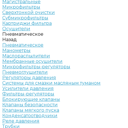
Магистральные
Микрофильтры
Сверхтонкой очистки
Субмикрофильтры
Картриджи фильтра
Осушители
Пневматическое
Назад
Пневматическое
Манометры
Маслораспылители
Мембранные осушители
Микрофильтры-регуляторы
Пневмоглушители
Регуляторы давления
Системы для смазки масляным туманом
Усилители давления
Фильтры-регуляторы
Блокирующие клапаны
Клапаны безопасности
Клапаны мягкого пуска
Конденсатоотводчики
Реле давления
Трубки