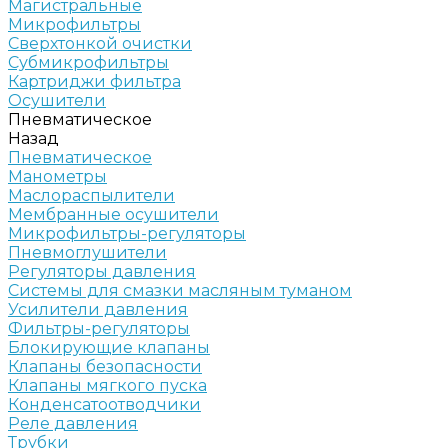
Магистральные
Микрофильтры
Сверхтонкой очистки
Субмикрофильтры
Картриджи фильтра
Осушители
Пневматическое
Назад
Пневматическое
Манометры
Маслораспылители
Мембранные осушители
Микрофильтры-регуляторы
Пневмоглушители
Регуляторы давления
Системы для смазки масляным туманом
Усилители давления
Фильтры-регуляторы
Блокирующие клапаны
Клапаны безопасности
Клапаны мягкого пуска
Конденсатоотводчики
Реле давления
Трубки