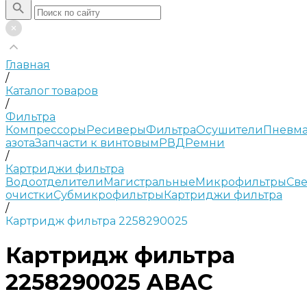
Главная
/
Каталог товаров
/
Фильтра
Компрессоры
Ресиверы
Фильтра
Осушители
Пневма
азота
Запчасти к винтовым
РВД
Ремни
/
Картриджи фильтра
Водоотделители
Магистральные
Микрофильтры
Све
очистки
Субмикрофильтры
Картриджи фильтра
/
Картридж фильтра 2258290025
Картридж фильтра
2258290025 ABAC