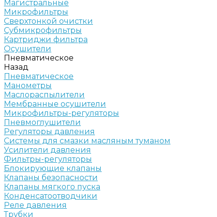
Магистральные
Микрофильтры
Сверхтонкой очистки
Субмикрофильтры
Картриджи фильтра
Осушители
Пневматическое
Назад
Пневматическое
Манометры
Маслораспылители
Мембранные осушители
Микрофильтры-регуляторы
Пневмоглушители
Регуляторы давления
Системы для смазки масляным туманом
Усилители давления
Фильтры-регуляторы
Блокирующие клапаны
Клапаны безопасности
Клапаны мягкого пуска
Конденсатоотводчики
Реле давления
Трубки