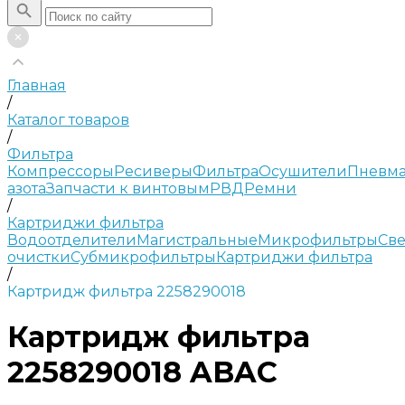
Главная
/
Каталог товаров
/
Фильтра
Компрессоры
Ресиверы
Фильтра
Осушители
Пневма
азота
Запчасти к винтовым
РВД
Ремни
/
Картриджи фильтра
Водоотделители
Магистральные
Микрофильтры
Све
очистки
Субмикрофильтры
Картриджи фильтра
/
Картридж фильтра 2258290018
Картридж фильтра
2258290018 ABAC