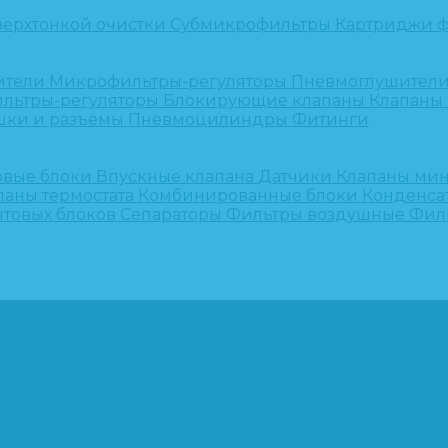
верхтонкой очистки
Субмикрофильтры
Картриджи ф
ители
Микрофильтры-регуляторы
Пневмоглушител
льтры-регуляторы
Блокирующие клапаны
Клапаны
шки и разъёмы
Пневмоцилиндры
Фитинги
овые блоки
Впускные клапана
Датчики
Клапаны ми
паны термостата
Комбинированные блоки
Конденса
нтовых блоков
Сепараторы
Фильтры воздушные
Фил