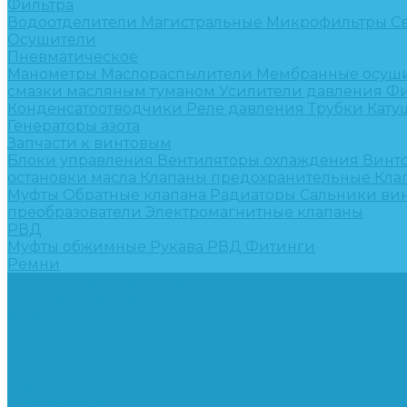
Фильтра
Водоотделители
Магистральные
Микрофильтры
С
Осушители
Пневматическое
Манометры
Маслораспылители
Мембранные осуш
смазки масляным туманом
Усилители давления
Фи
Конденсатоотводчики
Реле давления
Трубки
Кату
Генераторы азота
Запчасти к винтовым
Блоки управления
Вентиляторы охлаждения
Винт
остановки масла
Клапаны предохранительные
Кла
Муфты
Обратные клапана
Радиаторы
Сальники ви
преобразователи
Электромагнитные клапаны
РВД
Муфты обжимные
Рукава РВД
Фитинги
Ремни
Ремонт винтовых компрессоров
Опросные листы
Контакты
...
Компрессорное оборудование
Компрессоры
Винтовые
Спиральные