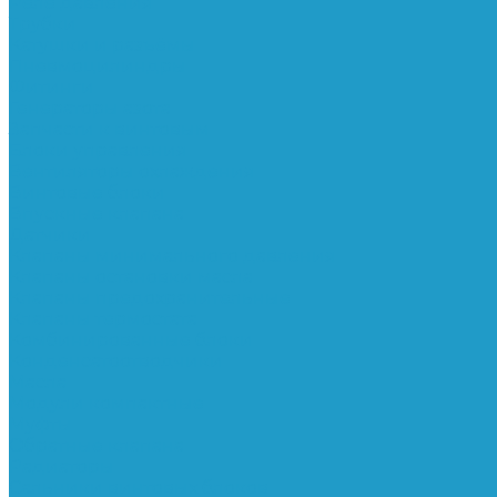
Реле давления
Трубки
Катушки и разъёмы
Пневмоцилиндры
Фитинги
Генераторы азота
Запчасти к винтовым
Блоки управления
Вентиляторы охлаждения
Винтовые блоки
Впускные клапана
Датчики
Клапаны минимального давления
Клапаны остановки масла
Клапаны предохранительные
Клапаны термостата
Комбинированные блоки
Конденсатоотводчики
Масла
Модули компактные
Муфты
Обратные клапана
Радиаторы
Сальники винтовых блоков