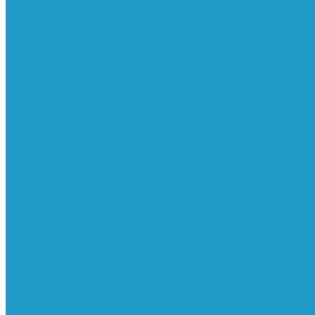
Ресиверы
Фильтра
Водоотделители
Магистральные
Микрофильтры
Сверхтонкой очистки
Субмикрофильтры
Картриджи фильтра
Осушители
Пневматическое
Манометры
Маслораспылители
Мембранные осушители
Микрофильтры-регуляторы
Пневмоглушители
Регуляторы давления
Системы для смазки масляным туманом
Усилители давления
Фильтры-регуляторы
Блокирующие клапаны
Клапаны безопасности
Клапаны мягкого пуска
Конденсатоотводчики