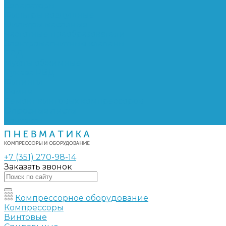
Сепараторы
Фильтры воздушные
Фильтры масляные
Частотные преобразователи
Электромагнитные клапаны
РВД
Муфты обжимные
Рукава РВД
Фитинги
Ремни
Ремонт винтовых компрессоров
Опросные листы
Контакты
+7 (351) 270-98-14
Заказать звонок
Компрессорное оборудование
Компрессоры
Винтовые