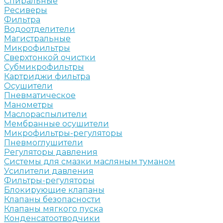
Спиральные
Ресиверы
Фильтра
Водоотделители
Магистральные
Микрофильтры
Сверхтонкой очистки
Субмикрофильтры
Картриджи фильтра
Осушители
Пневматическое
Манометры
Маслораспылители
Мембранные осушители
Микрофильтры-регуляторы
Пневмоглушители
Регуляторы давления
Системы для смазки масляным туманом
Усилители давления
Фильтры-регуляторы
Блокирующие клапаны
Клапаны безопасности
Клапаны мягкого пуска
Конденсатоотводчики