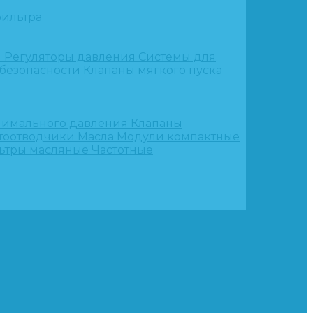
ильтра
и
Регуляторы давления
Системы для
 безопасности
Клапаны мягкого пуска
нимального давления
Клапаны
тоотводчики
Масла
Модули компактные
ьтры масляные
Частотные