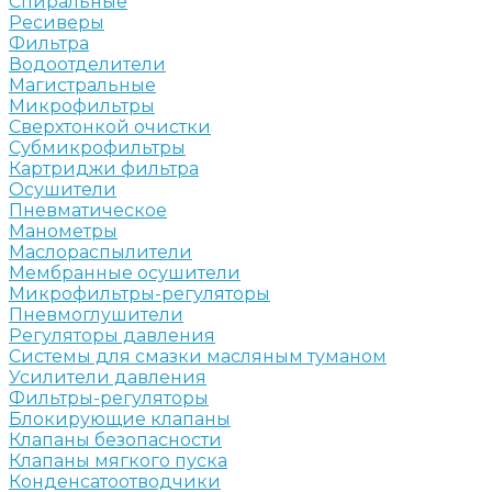
Спиральные
Ресиверы
Фильтра
Водоотделители
Магистральные
Микрофильтры
Сверхтонкой очистки
Субмикрофильтры
Картриджи фильтра
Осушители
Пневматическое
Манометры
Маслораспылители
Мембранные осушители
Микрофильтры-регуляторы
Пневмоглушители
Регуляторы давления
Системы для смазки масляным туманом
Усилители давления
Фильтры-регуляторы
Блокирующие клапаны
Клапаны безопасности
Клапаны мягкого пуска
Конденсатоотводчики