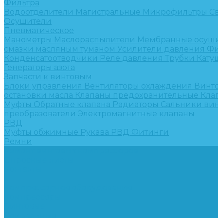
Фильтра
Водоотделители
Магистральные
Микрофильтры
С
Осушители
Пневматическое
Манометры
Маслораспылители
Мембранные осуш
смазки масляным туманом
Усилители давления
Фи
Конденсатоотводчики
Реле давления
Трубки
Кату
Генераторы азота
Запчасти к винтовым
Блоки управления
Вентиляторы охлаждения
Винт
остановки масла
Клапаны предохранительные
Кла
Муфты
Обратные клапана
Радиаторы
Сальники ви
преобразователи
Электромагнитные клапаны
РВД
Муфты обжимные
Рукава РВД
Фитинги
Ремни
Ремонт винтовых компрессоров
Опросные листы
Контакты
...
Компрессорное оборудование
Компрессоры
Винтовые
Спиральные