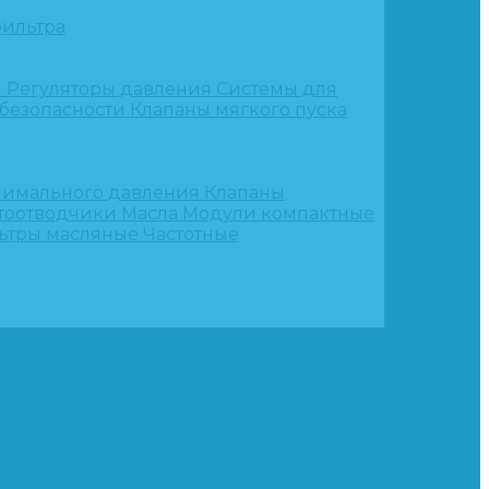
ильтра
и
Регуляторы давления
Системы для
 безопасности
Клапаны мягкого пуска
нимального давления
Клапаны
тоотводчики
Масла
Модули компактные
ьтры масляные
Частотные