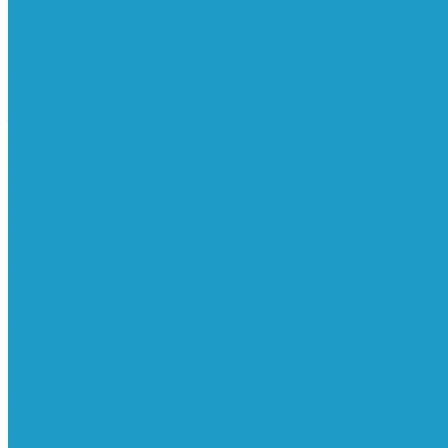
Реле давления
Трубки
Катушки и разъёмы
Пневмоцилиндры
Фитинги
Генераторы азота
Запчасти к винтовым
Блоки управления
Вентиляторы охлаждения
Винтовые блоки
Впускные клапана
Датчики
Клапаны минимального давления
Клапаны остановки масла
Клапаны предохранительные
Клапаны термостата
Комбинированные блоки
Конденсатоотводчики
Масла
Модули компактные
Муфты
Обратные клапана
Радиаторы
Сальники винтовых блоков