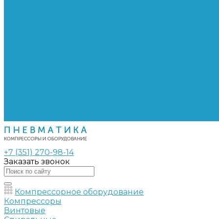
Сепараторы
Фильтры воздушные
Фильтры масляные
Частотные преобразователи
Электромагнитные клапаны
РВД
Муфты обжимные
Рукава РВД
Фитинги
Ремни
Ремонт винтовых компрессоров
Опросные листы
Контакты
+7 (351) 270-98-14
Заказать звонок
Компрессорное оборудование
Компрессоры
Винтовые