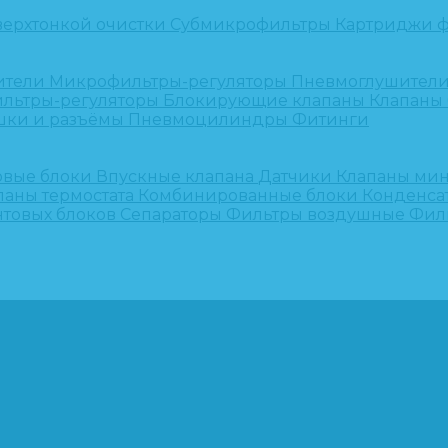
верхтонкой очистки
Субмикрофильтры
Картриджи ф
ители
Микрофильтры-регуляторы
Пневмоглушител
льтры-регуляторы
Блокирующие клапаны
Клапаны
шки и разъёмы
Пневмоцилиндры
Фитинги
овые блоки
Впускные клапана
Датчики
Клапаны ми
паны термостата
Комбинированные блоки
Конденса
нтовых блоков
Сепараторы
Фильтры воздушные
Фил