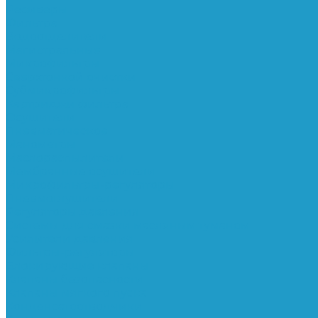
Ресиверы
Фильтра
Водоотделители
Магистральные
Микрофильтры
Сверхтонкой очистки
Субмикрофильтры
Картриджи фильтра
Осушители
Пневматическое
Манометры
Маслораспылители
Мембранные осушители
Микрофильтры-регуляторы
Пневмоглушители
Регуляторы давления
Системы для смазки масляным туманом
Усилители давления
Фильтры-регуляторы
Блокирующие клапаны
Клапаны безопасности
Клапаны мягкого пуска
Конденсатоотводчики