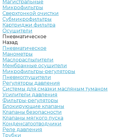
Магистральные
Микрофильтры
Сверхтонкой очистки
Субмикрофильтры
Картриджи фильтра
Осушители
Пневматическое
Назад
Пневматическое
Манометры
Маслораспылители
Мембранные осушители
Микрофильтры-регуляторы
Пневмоглушители
Регуляторы давления
Системы для смазки масляным туманом
Усилители давления
Фильтры-регуляторы
Блокирующие клапаны
Клапаны безопасности
Клапаны мягкого пуска
Конденсатоотводчики
Реле давления
Трубки