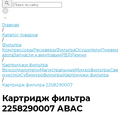
Главная
/
Каталог товаров
/
Фильтра
Компрессоры
Ресиверы
Фильтра
Осушители
Пневма
азота
Запчасти к винтовым
РВД
Ремни
/
Картриджи фильтра
Водоотделители
Магистральные
Микрофильтры
Све
очистки
Субмикрофильтры
Картриджи фильтра
/
Картридж фильтра 2258290007
Картридж фильтра
2258290007 ABAC