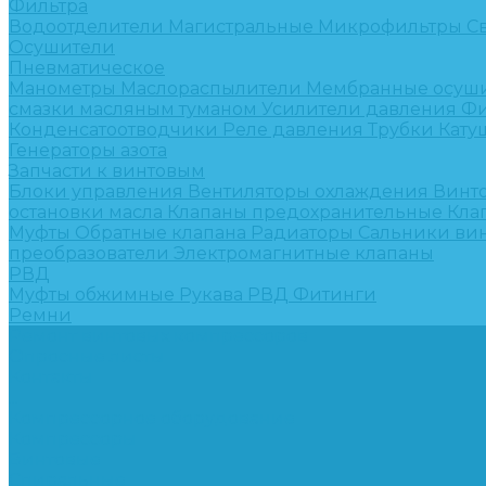
Фильтра
Водоотделители
Магистральные
Микрофильтры
С
Осушители
Пневматическое
Манометры
Маслораспылители
Мембранные осуш
смазки масляным туманом
Усилители давления
Фи
Конденсатоотводчики
Реле давления
Трубки
Кату
Генераторы азота
Запчасти к винтовым
Блоки управления
Вентиляторы охлаждения
Винт
остановки масла
Клапаны предохранительные
Кла
Муфты
Обратные клапана
Радиаторы
Сальники ви
преобразователи
Электромагнитные клапаны
РВД
Муфты обжимные
Рукава РВД
Фитинги
Ремни
Ремонт винтовых компрессоров
Опросные листы
Контакты
...
Компрессорное оборудование
Компрессоры
Винтовые
Спиральные