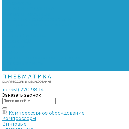
Сепараторы
Фильтры воздушные
Фильтры масляные
Частотные преобразователи
Электромагнитные клапаны
РВД
Муфты обжимные
Рукава РВД
Фитинги
Ремни
Ремонт винтовых компрессоров
Опросные листы
Контакты
+7 (351) 270-98-14
Заказать звонок
Компрессорное оборудование
Компрессоры
Винтовые