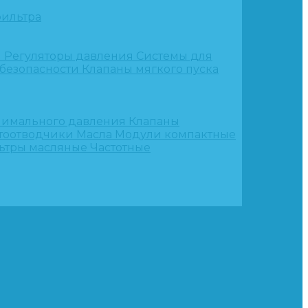
ильтра
и
Регуляторы давления
Системы для
 безопасности
Клапаны мягкого пуска
нимального давления
Клапаны
тоотводчики
Масла
Модули компактные
ьтры масляные
Частотные