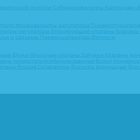
верхтонкой очистки
Субмикрофильтры
Картриджи ф
ители
Микрофильтры-регуляторы
Пневмоглушител
льтры-регуляторы
Блокирующие клапаны
Клапаны
шки и разъёмы
Пневмоцилиндры
Фитинги
овые блоки
Впускные клапана
Датчики
Клапаны ми
паны термостата
Комбинированные блоки
Конденса
нтовых блоков
Сепараторы
Фильтры воздушные
Фил