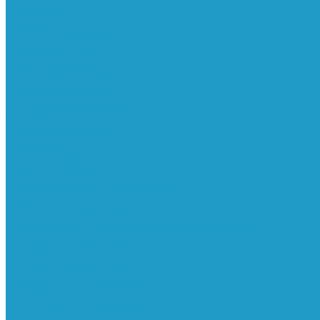
Ресиверы
Фильтра
Водоотделители
Магистральные
Микрофильтры
Сверхтонкой очистки
Субмикрофильтры
Картриджи фильтра
Осушители
Пневматическое
Манометры
Маслораспылители
Мембранные осушители
Микрофильтры-регуляторы
Пневмоглушители
Регуляторы давления
Системы для смазки масляным туманом
Усилители давления
Фильтры-регуляторы
Блокирующие клапаны
Клапаны безопасности
Клапаны мягкого пуска
Конденсатоотводчики