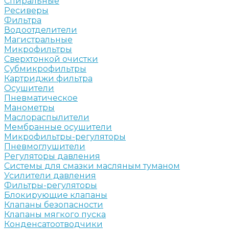
Спиральные
Ресиверы
Фильтра
Водоотделители
Магистральные
Микрофильтры
Сверхтонкой очистки
Субмикрофильтры
Картриджи фильтра
Осушители
Пневматическое
Манометры
Маслораспылители
Мембранные осушители
Микрофильтры-регуляторы
Пневмоглушители
Регуляторы давления
Системы для смазки масляным туманом
Усилители давления
Фильтры-регуляторы
Блокирующие клапаны
Клапаны безопасности
Клапаны мягкого пуска
Конденсатоотводчики