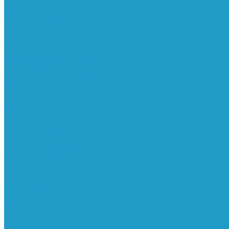
Реле давления
Трубки
Катушки и разъёмы
Пневмоцилиндры
Фитинги
Генераторы азота
Запчасти к винтовым
Блоки управления
Вентиляторы охлаждения
Винтовые блоки
Впускные клапана
Датчики
Клапаны минимального давления
Клапаны остановки масла
Клапаны предохранительные
Клапаны термостата
Комбинированные блоки
Конденсатоотводчики
Масла
Модули компактные
Муфты
Обратные клапана
Радиаторы
Сальники винтовых блоков