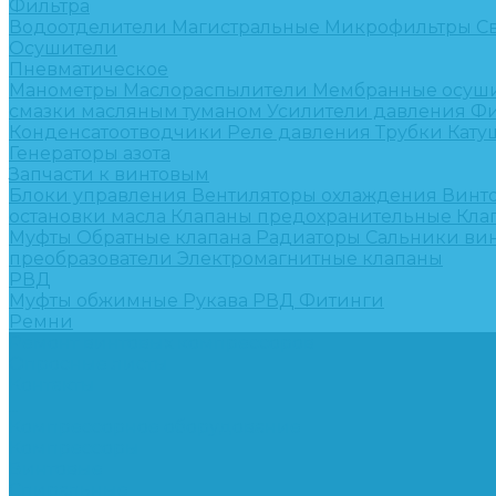
Фильтра
Водоотделители
Магистральные
Микрофильтры
С
Осушители
Пневматическое
Манометры
Маслораспылители
Мембранные осуш
смазки масляным туманом
Усилители давления
Фи
Конденсатоотводчики
Реле давления
Трубки
Кату
Генераторы азота
Запчасти к винтовым
Блоки управления
Вентиляторы охлаждения
Винт
остановки масла
Клапаны предохранительные
Кла
Муфты
Обратные клапана
Радиаторы
Сальники ви
преобразователи
Электромагнитные клапаны
РВД
Муфты обжимные
Рукава РВД
Фитинги
Ремни
Ремонт винтовых компрессоров
Опросные листы
Контакты
...
Компрессорное оборудование
Компрессоры
Винтовые
Спиральные