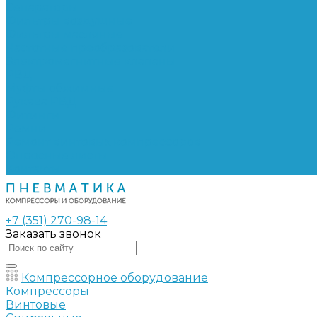
Сепараторы
Фильтры воздушные
Фильтры масляные
Частотные преобразователи
Электромагнитные клапаны
РВД
Муфты обжимные
Рукава РВД
Фитинги
Ремни
Ремонт винтовых компрессоров
Опросные листы
Контакты
+7 (351) 270-98-14
Заказать звонок
Компрессорное оборудование
Компрессоры
Винтовые