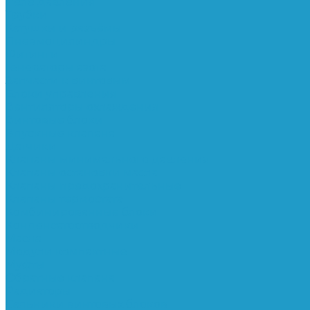
Реле давления
Трубки
Катушки и разъёмы
Пневмоцилиндры
Фитинги
Генераторы азота
Запчасти к винтовым
Блоки управления
Вентиляторы охлаждения
Винтовые блоки
Впускные клапана
Датчики
Клапаны минимального давления
Клапаны остановки масла
Клапаны предохранительные
Клапаны термостата
Комбинированные блоки
Конденсатоотводчики
Масла
Модули компактные
Муфты
Обратные клапана
Радиаторы
Сальники винтовых блоков