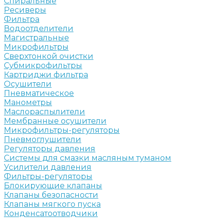
Спиральные
Ресиверы
Фильтра
Водоотделители
Магистральные
Микрофильтры
Сверхтонкой очистки
Субмикрофильтры
Картриджи фильтра
Осушители
Пневматическое
Манометры
Маслораспылители
Мембранные осушители
Микрофильтры-регуляторы
Пневмоглушители
Регуляторы давления
Системы для смазки масляным туманом
Усилители давления
Фильтры-регуляторы
Блокирующие клапаны
Клапаны безопасности
Клапаны мягкого пуска
Конденсатоотводчики