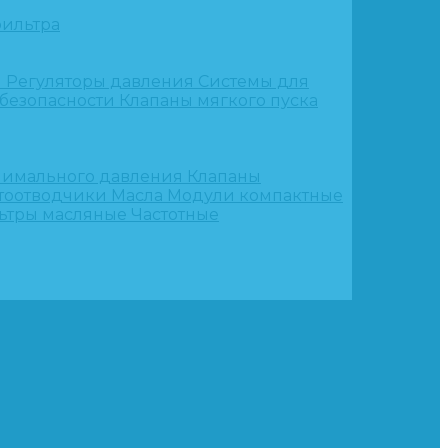
ильтра
и
Регуляторы давления
Системы для
 безопасности
Клапаны мягкого пуска
нимального давления
Клапаны
тоотводчики
Масла
Модули компактные
ьтры масляные
Частотные