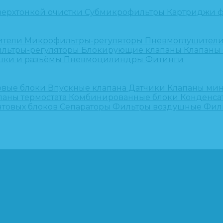
верхтонкой очистки
Субмикрофильтры
Картриджи ф
ители
Микрофильтры-регуляторы
Пневмоглушител
льтры-регуляторы
Блокирующие клапаны
Клапаны
шки и разъёмы
Пневмоцилиндры
Фитинги
овые блоки
Впускные клапана
Датчики
Клапаны ми
паны термостата
Комбинированные блоки
Конденса
нтовых блоков
Сепараторы
Фильтры воздушные
Фил