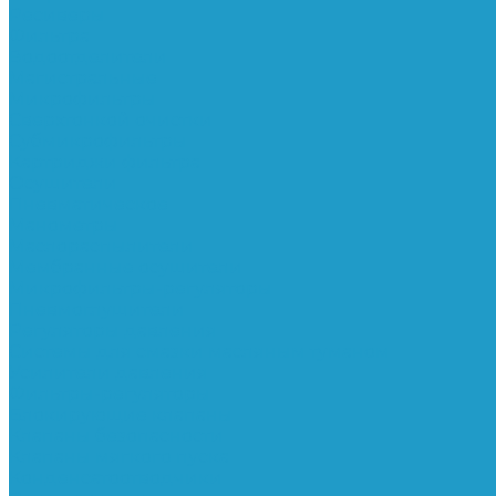
Ресиверы
Фильтра
Водоотделители
Магистральные
Микрофильтры
Сверхтонкой очистки
Субмикрофильтры
Картриджи фильтра
Осушители
Пневматическое
Манометры
Маслораспылители
Мембранные осушители
Микрофильтры-регуляторы
Пневмоглушители
Регуляторы давления
Системы для смазки масляным туманом
Усилители давления
Фильтры-регуляторы
Блокирующие клапаны
Клапаны безопасности
Клапаны мягкого пуска
Конденсатоотводчики