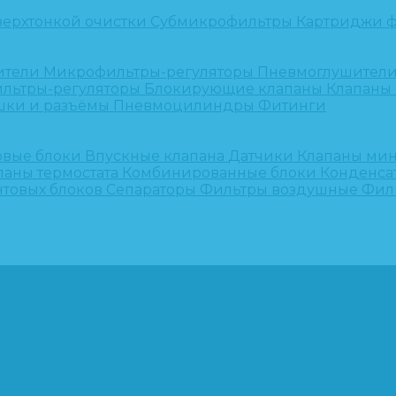
верхтонкой очистки
Субмикрофильтры
Картриджи ф
ители
Микрофильтры-регуляторы
Пневмоглушител
льтры-регуляторы
Блокирующие клапаны
Клапаны
шки и разъёмы
Пневмоцилиндры
Фитинги
овые блоки
Впускные клапана
Датчики
Клапаны ми
паны термостата
Комбинированные блоки
Конденса
нтовых блоков
Сепараторы
Фильтры воздушные
Фил