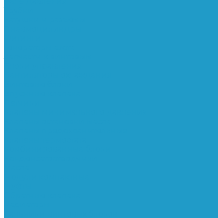
Реле давления
Трубки
Катушки и разъёмы
Пневмоцилиндры
Фитинги
Генераторы азота
Запчасти к винтовым
Блоки управления
Вентиляторы охлаждения
Винтовые блоки
Впускные клапана
Датчики
Клапаны минимального давления
Клапаны остановки масла
Клапаны предохранительные
Клапаны термостата
Комбинированные блоки
Конденсатоотводчики
Масла
Модули компактные
Муфты
Обратные клапана
Радиаторы
Сальники винтовых блоков