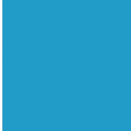
Ресиверы
Фильтра
Водоотделители
Магистральные
Микрофильтры
Сверхтонкой очистки
Субмикрофильтры
Картриджи фильтра
Осушители
Пневматическое
Манометры
Маслораспылители
Мембранные осушители
Микрофильтры-регуляторы
Пневмоглушители
Регуляторы давления
Системы для смазки масляным туманом
Усилители давления
Фильтры-регуляторы
Блокирующие клапаны
Клапаны безопасности
Клапаны мягкого пуска
Конденсатоотводчики