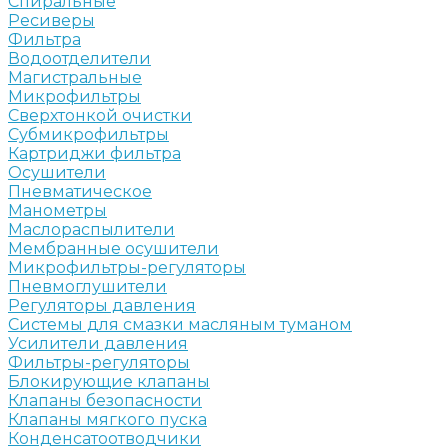
Спиральные
Ресиверы
Фильтра
Водоотделители
Магистральные
Микрофильтры
Сверхтонкой очистки
Субмикрофильтры
Картриджи фильтра
Осушители
Пневматическое
Манометры
Маслораспылители
Мембранные осушители
Микрофильтры-регуляторы
Пневмоглушители
Регуляторы давления
Системы для смазки масляным туманом
Усилители давления
Фильтры-регуляторы
Блокирующие клапаны
Клапаны безопасности
Клапаны мягкого пуска
Конденсатоотводчики