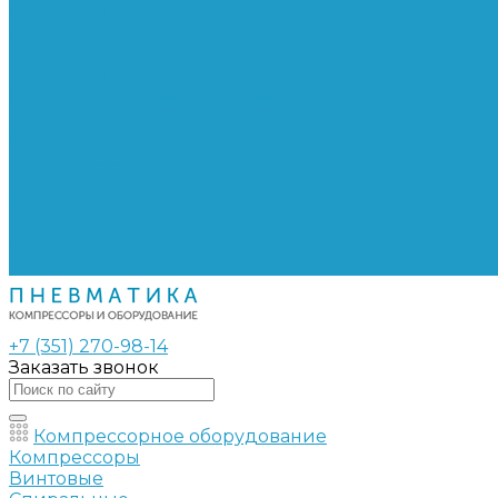
Сепараторы
Фильтры воздушные
Фильтры масляные
Частотные преобразователи
Электромагнитные клапаны
РВД
Муфты обжимные
Рукава РВД
Фитинги
Ремни
Ремонт винтовых компрессоров
Опросные листы
Контакты
+7 (351) 270-98-14
Заказать звонок
Компрессорное оборудование
Компрессоры
Винтовые