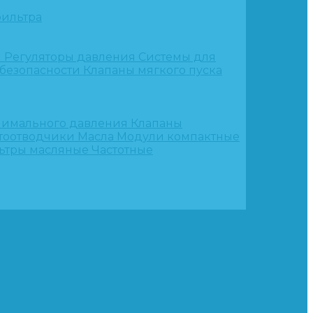
ильтра
и
Регуляторы давления
Системы для
 безопасности
Клапаны мягкого пуска
нимального давления
Клапаны
тоотводчики
Масла
Модули компактные
ьтры масляные
Частотные