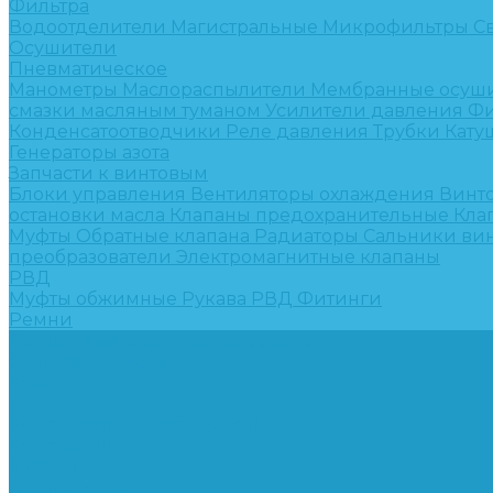
Фильтра
Водоотделители
Магистральные
Микрофильтры
С
Осушители
Пневматическое
Манометры
Маслораспылители
Мембранные осуш
смазки масляным туманом
Усилители давления
Фи
Конденсатоотводчики
Реле давления
Трубки
Кату
Генераторы азота
Запчасти к винтовым
Блоки управления
Вентиляторы охлаждения
Винт
остановки масла
Клапаны предохранительные
Кла
Муфты
Обратные клапана
Радиаторы
Сальники ви
преобразователи
Электромагнитные клапаны
РВД
Муфты обжимные
Рукава РВД
Фитинги
Ремни
Ремонт винтовых компрессоров
Опросные листы
Контакты
...
Компрессорное оборудование
Компрессоры
Винтовые
Спиральные