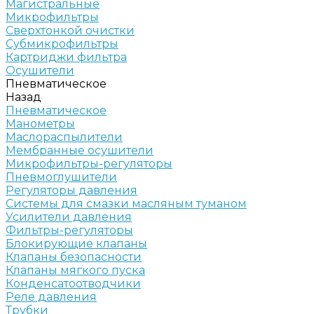
Магистральные
Микрофильтры
Сверхтонкой очистки
Субмикрофильтры
Картриджи фильтра
Осушители
Пневматическое
Назад
Пневматическое
Манометры
Маслораспылители
Мембранные осушители
Микрофильтры-регуляторы
Пневмоглушители
Регуляторы давления
Системы для смазки масляным туманом
Усилители давления
Фильтры-регуляторы
Блокирующие клапаны
Клапаны безопасности
Клапаны мягкого пуска
Конденсатоотводчики
Реле давления
Трубки